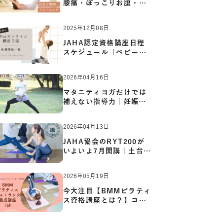
腰痛・ぽっこりお腹・姿
勢崩…
2025年12月08日
JAHA認定資格講座日程
スケジュール「ベビーヨ
ガ:キッ…
2026年04月16日
マタニティヨガだけでは
補えない指導力｜妊娠期
の体…
2026年04月13日
JAHA協会のRYT200が
いよいよ7月開講｜土台か
ら応用ま…
2026年05月19日
今大注目【BMMピラティ
ス資格講座とは？】コア
からカ…