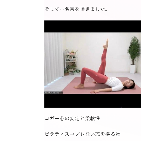
そして‥名言を頂きました。
ヨガ→心の安定と柔軟性
ピラティス→ブレない芯を得る物