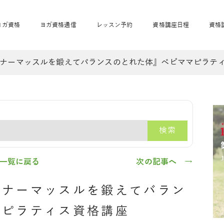
ヨガ資格
ヨガ資格通信
レッスン予約
資格講座日程
資格
ナーマッスルを鍛えてバランスのとれた体』ベビママピラテ
開業サポート
全米ヨガRYT200
妊活ヨガ
JAHAnavi
骨盤スリムヨガ®通
マタニティヨガ
トップメインに戻る
ベビーヨガ＆ママヨ
産後ヨガ
リトル＆キッズヨガ
ベビママヨガ
キッズヨガ
エモーションヨガ®
キッズヨガ
美ママピラティ
エモーションヨ
ベビーマッサー
ス
ガ®
ジ
ベビーマッサージ通
ベビーチャクラマッ
検索
美ママピラティス通
ジオ概要
詳細
通信
ベビー「ピラティス＆ヨガ」W通信
出張ヨガ・オフィスヨガ
養成講座お申込み
直営校ブログ
リトル＆
一覧に戻る
次の記事へ →
ンナーマッスルを鍛えてバラン
マピラティス資格講座