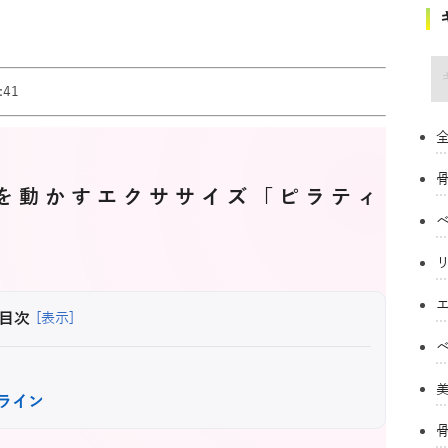
キ
41
全
を動かすエクササイズ「ピラティ
目次
[表示]
ンライン