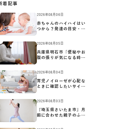
新着記事
2026年08月06日
赤ちゃんのハイハイはい
つから？発達の目安・練
習方…
2026年08月05日
兵庫県明石市「便秘やお
腹の張りが気になる時に
知っ…
2026年08月04日
育児ノイローゼが心配な
ときに確認したいサイン
と心…
2026年08月03日
『埼玉県さいたま市』月
齢に合わせた親子のふれ
あい…