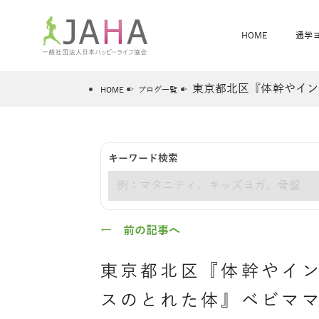
HOME
通学
東京都北区『体幹やイン
HOME
ブログ一覧
骨盤スリムヨガ
ベビママヨガ
キーワード検索
全米ヨガRYT200
®
キーワード
ヨガレッスンカレンダー
骨盤スリムヨガ®通信
JAHA資格講座一覧
JAHAについて
JAHAヨガスタ
オンラインヨガ
ベビママヨガW
卒業生の声
← 前の記事へ
東京都北区『体幹やイ
スのとれた体』ベビマ