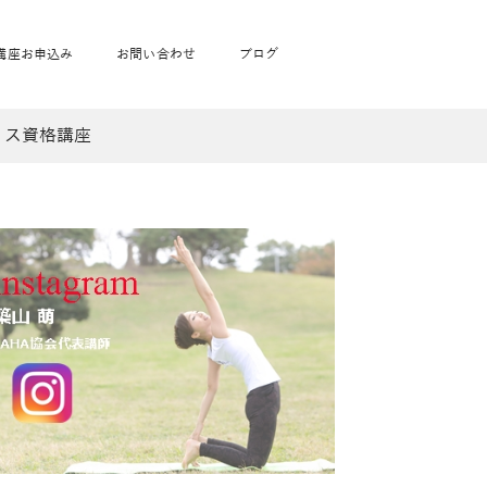
講座お申込み
お問い合わせ
ブログ
ィス資格講座
フローヨガ1DAY講座
toysrus無料体験会
JAHA資格講座一覧
学
ベビママピラティス1DAY講座
babypark無料体験会
ヨガ資格講座価格の一覧表
ガ通学
ヨガ資格講座価格の一覧表
アクサ生命無料体験会
卒業生の声
通学
JAHAnavi Lesson
オンライン講座
通学
学
サージ
学
キッズヨガ通信