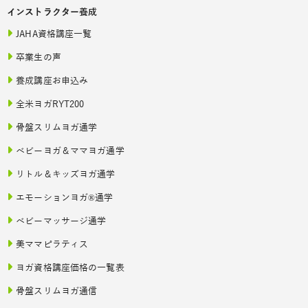
インストラクター養成
JAHA資格講座一覧
卒業生の声
養成講座お申込み
全米ヨガRYT200
骨盤スリムヨガ通学
ベビーヨガ＆ママヨガ通学
リトル＆キッズヨガ通学
エモーションヨガ®通学
ベビーマッサージ通学
美ママピラティス
ヨガ資格講座価格の一覧表
骨盤スリムヨガ通信