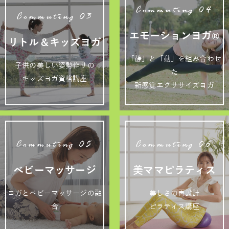
Commuting 04
Commuting 03
エモーションヨガ®
リトル＆キッズヨガ
「静」と「動」を組み合わせ
子供の美しい姿勢作りの
た
キッズヨガ資格講座
新感覚エクササイズヨガ
Commuting 05
Commuting 06
ベビーマッサージ
美ママピラティス
ヨガとベビーマッサージの融
美しさの再設計
合
ピラティス講座