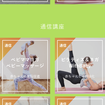
通信講座
ベビママヨガ
ピラティス＆ヨガ
ベビーマッサージ
WithBaby
赤ちゃんの育脳促進
赤ちゃんと体幹強化