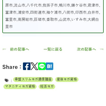
原市,流山市,八千代市,我孫子市,鴨川市,鎌ケ谷市,君津市,
富津市,浦安市,四街道市,袖ケ浦市,八街市,印西市,白井市,
富里市,南房総市,匝瑳市,香取市,山武市,いすみ市,大網白
里市
← 前の記事へ
一覧に戻る
次の記事へ →
Share：
骨盤スリムヨガ通信講座
産後ヨガ資格
:
マタニティヨガ資格
妊活ヨガ