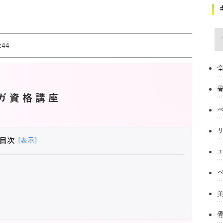
キ
44
全
ガ資格講座
目次
[表示]