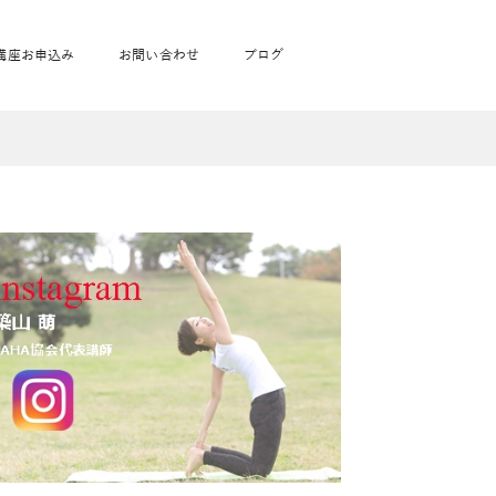
講座お申込み
お問い合わせ
ブログ
フローヨガ1DAY講座
toysrus無料体験会
JAHA資格講座一覧
学
ベビママピラティス1DAY講座
babypark無料体験会
ヨガ資格講座価格の一覧表
ガ通学
ヨガ資格講座価格の一覧表
アクサ生命無料体験会
卒業生の声
通学
JAHAnavi Lesson
オンライン講座
通学
学
サージ
学
キッズヨガ通信