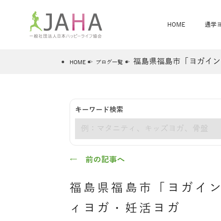
HOME
通学
福島県福島市「ヨガイン
HOME
ブログ一覧
骨盤スリムヨガ
ベビママヨガ
キーワード検索
全米ヨガRYT200
®
キーワード
ヨガレッスンカレンダー
骨盤スリムヨガ®通信
JAHA資格講座一覧
JAHAについて
JAHAヨガスタ
オンラインヨガ
ベビママヨガW
卒業生の声
← 前の記事へ
福島県福島市「ヨガイ
ィヨガ・妊活ヨガ