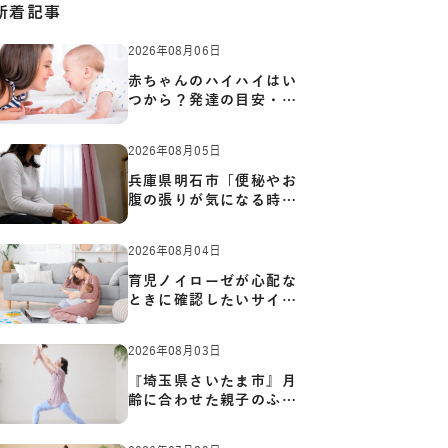
新着記事
2026年08月06日
赤ちゃんのハイハイはい
つから？発達の目安・練
習方…
2026年08月05日
兵庫県明石市「便秘やお
腹の張りが気になる時に
知っ…
2026年08月04日
育児ノイローゼが心配な
ときに確認したいサイン
と心…
2026年08月03日
『埼玉県さいたま市』月
齢に合わせた親子のふれ
あい…