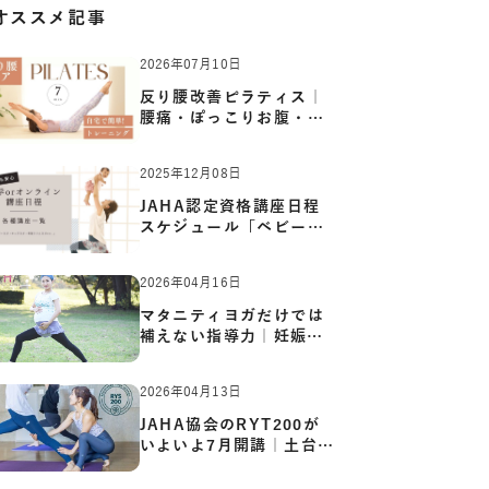
オススメ記事
2026年07月10日
反り腰改善ピラティス｜
腰痛・ぽっこりお腹・姿
勢崩…
2025年12月08日
JAHA認定資格講座日程
スケジュール「ベビーヨ
ガ:キッ…
2026年04月16日
マタニティヨガだけでは
補えない指導力｜妊娠期
の体…
2026年04月13日
JAHA協会のRYT200が
いよいよ7月開講｜土台か
ら応用ま…