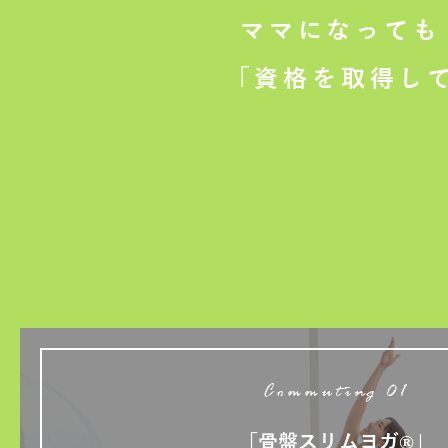
ママになっても
「資格を取得し
Commuting 01
「骨盤スリムヨガ®」