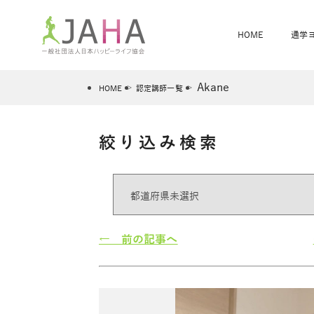
HOME
通学
Akane
HOME
認定講師一覧
絞り込み検索
骨盤スリムヨガ
ベビママヨガ
全米ヨガRYT200
®
ヨガレッスンカレンダー
骨盤スリムヨガ®通信
JAHA資格講座一覧
JAHAについて
JAHAヨガスタ
オンラインヨガ
ベビママヨガW
卒業生の声
← 前の記事へ