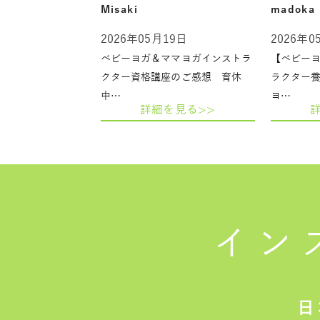
Misaki
madoka
2026年05月19日
2026年0
ベビーヨガ＆ママヨガインストラ
【ベビー
クター資格講座のご感想 育休
ラクター
中…
ヨ…
詳細を見る>>
イン
日