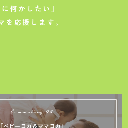
に何かしたい」
マを応援します。
Commuting 02
「ベビーヨガ＆ママヨガ」