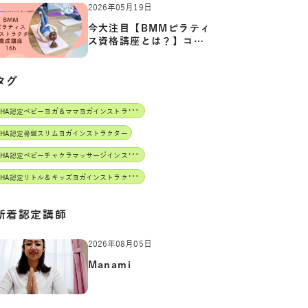
2026年05月19日
今大注目【BMMピラティ
ス資格講座とは？】コア
からカ…
タグ
J
AHA認定ベビーヨガ＆ママヨガインストラクター
AHA認定骨盤スリムヨガインストラクター
J
AHA認定ベビーチャクラマッサージインストラクター
J
AHA認定リトル＆キッズヨガインストラクター
新着認定講師
2026年08月05日
Manami