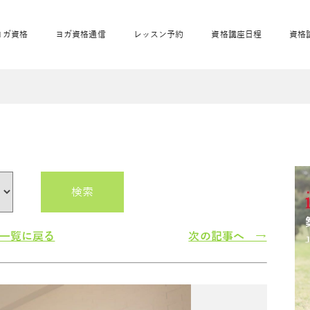
ヨガ資格
ヨガ資格通信
レッスン予約
資格講座日程
資格
開業サポート
全米ヨガRYT200
妊活ヨガ
JAHAnavi
骨盤スリムヨガ®通
マタニティヨガ
トップメインに戻る
ベビーヨガ＆ママヨ
産後ヨガ
リトル＆キッズヨガ
ベビママヨガ
キッズヨガ
エモーションヨガ®
キッズヨガ
美ママピラティ
エモーションヨ
ベビーマッサー
ス
ガ®
ジ
ベビーマッサージ通
ベビーチャクラマッ
美ママピラティス通
検索
ジオ概要
詳細
通信
ベビー「ピラティス＆ヨガ」W通信
出張ヨガ・オフィスヨガ
養成講座お申込み
直営校ブログ
リトル＆
一覧に戻る
次の記事へ →