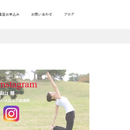
講座お申込み
お問い合わせ
ブログ
フローヨガ1DAY講座
toysrus無料体験会
JAHA資格講座一覧
学
ベビママピラティス1DAY講座
babypark無料体験会
ヨガ資格講座価格の一覧表
ガ通学
ヨガ資格講座価格の一覧表
アクサ生命無料体験会
卒業生の声
通学
JAHAnavi Lesson
オンライン講座
通学
学
サージ
学
キッズヨガ通信