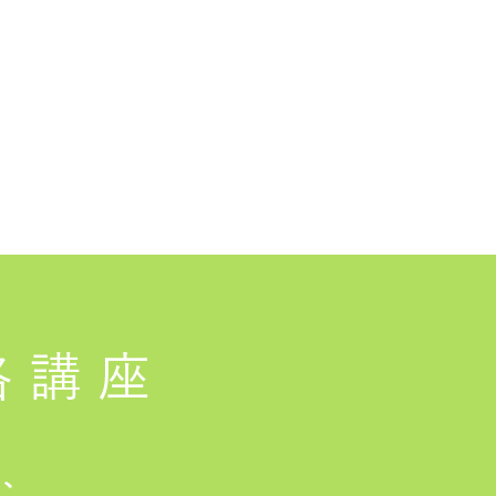
格講座
は、