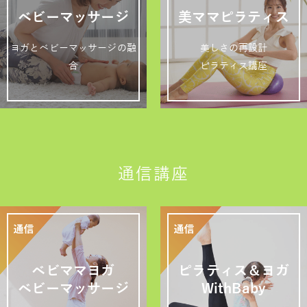
ベビーマッサージ
美ママピラティス
ヨガとベビーマッサージの融
美しさの再設計
合
ピラティス講座
通信講座
ベビママヨガ
ピラティス＆ヨガ
ベビーマッサージ
WithBaby