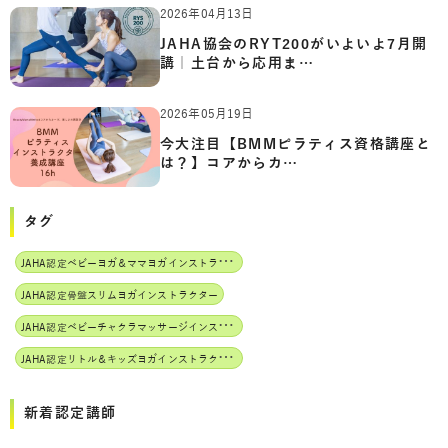
2026年04月13日
JAHA協会のRYT200がいよいよ7月開
講｜土台から応用ま…
2026年05月19日
今大注目【BMMピラティス資格講座と
は？】コアからカ…
タグ
J
AHA認定ベビーヨガ＆ママヨガインストラクター
JAHA認定骨盤スリムヨガインストラクター
J
AHA認定ベビーチャクラマッサージインストラクター
J
AHA認定リトル＆キッズヨガインストラクター
新着認定講師