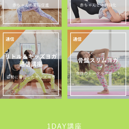
赤ちゃんの育脳促進
赤ちゃんと体幹強化
リトル＆キッズヨガ
骨盤スリムヨガ
通信講座
女性のトータルサポート
姿勢に着目したキッズヨガ
1DAY講座