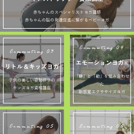
赤ちゃんのスペシャリストヨガ講師
赤ちゃんの脳の発達促進に繋がるベビーヨガ
Commuting 04
Commuting 03
エモーションヨガ®
リトル＆キッズヨガ
「静」と「動」を組み合わせ
子供の美しい姿勢作りの
た
キッズヨガ資格講座
新感覚エクササイズヨガ
Commuting 05
Commuting 06