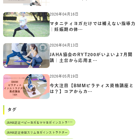
2026年04月16日
マタニティヨガだけでは補えない指導力
｜妊娠期の体…
2026年04月13日
JAHA協会のRYT200がいよいよ7月開
講｜土台から応用ま…
2026年05月19日
今大注目【BMMピラティス資格講座と
は？】コアからカ…
タグ
J
AHA認定ベビーヨガ＆ママヨガインストラクター
JAHA認定骨盤スリムヨガインストラクター