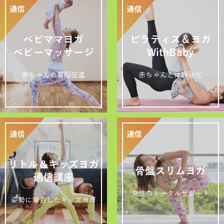
ベビママヨガ
ピラティス＆ヨガ
ベビーマッサージ
WithBaby
赤ちゃんの育脳促進
赤ちゃんと体幹強化
リトル＆キッズヨガ
骨盤スリムヨガ
通信講座
女性のトータルサポート
姿勢に着目したキッズヨガ