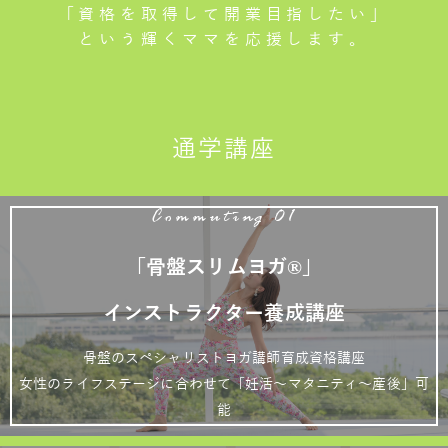
「資格を取得して開業目指したい」
という輝くママを応援します。
通学講座
Commuting 01
「骨盤スリムヨガ®」
インストラクター養成講座
骨盤のスペシャリストヨガ講師育成資格講座
女性のライフステージに合わせて「妊活～マタニティ～産後」可
能