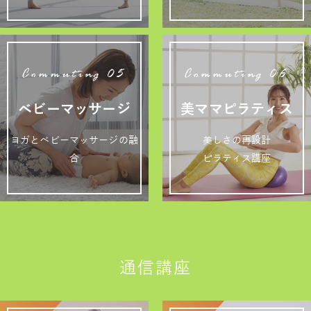
Commuting 05
Commuting 06
ベビーマッサージ
美ママピラティス
ヨガとベビーマッサージの融
美しさの再設計
合
ピラティス講座
通信講座