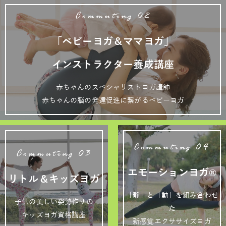
Commuting 02
「ベビーヨガ＆ママヨガ」
インストラクター養成講座
赤ちゃんのスペシャリストヨガ講師
赤ちゃんの脳の発達促進に繋がるベビーヨガ
Commuting 04
Commuting 03
エモーションヨガ®
リトル＆キッズヨガ
「静」と「動」を組み合わせ
子供の美しい姿勢作りの
た
キッズヨガ資格講座
新感覚エクササイズヨガ