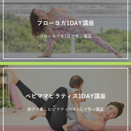
フローヨガ1DAY講座
フローヨガを1日で学ぶ講座
ベビママピラティス1DAY講座
親子で楽しむピラティスを1日で学ぶ講座