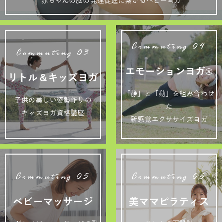
赤ちゃんの脳の発達促進に繋がるベビーヨガ
Commuting 04
Commuting 03
エモーションヨガ®
リトル＆キッズヨガ
「静」と「動」を組み合わせ
子供の美しい姿勢作りの
た
キッズヨガ資格講座
新感覚エクササイズヨガ
Commuting 05
Commuting 06
ベビーマッサージ
美ママピラティス