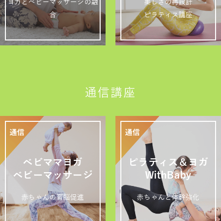
ヨガとベビーマッサージの融
美しさの再設計
合
ピラティス講座
通信講座
ベビママヨガ
ピラティス＆ヨガ
ベビーマッサージ
WithBaby
赤ちゃんの育脳促進
赤ちゃんと体幹強化