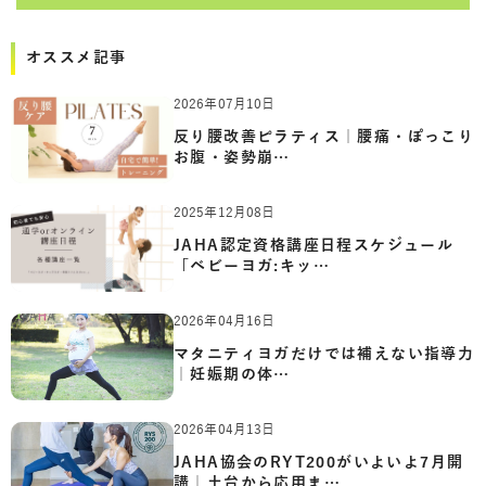
オススメ記事
2026年07月10日
反り腰改善ピラティス｜腰痛・ぽっこり
お腹・姿勢崩…
2025年12月08日
JAHA認定資格講座日程スケジュール
「ベビーヨガ:キッ…
2026年04月16日
マタニティヨガだけでは補えない指導力
｜妊娠期の体…
2026年04月13日
JAHA協会のRYT200がいよいよ7月開
講｜土台から応用ま…