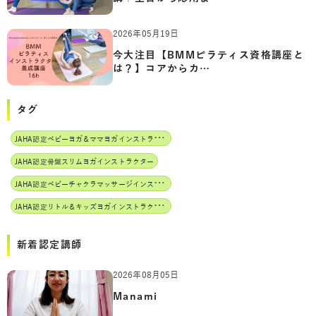
2026年05月19日
今大注目【BMMピラティス資格講座と
は？】コアからカ…
タグ
J
AHA認定ベビーヨガ＆ママヨガインストラクター
JAHA認定骨盤スリムヨガインストラクター
J
AHA認定ベビーチャクラマッサージインストラクター
J
AHA認定リトル＆キッズヨガインストラクター
新着認定講師
2026年08月05日
Manami