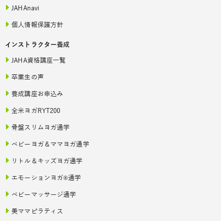
JAHAnavi
個人情報保護方針
インストラクター養成
JAHA資格講座一覧
卒業生の声
養成講座お申込み
全米ヨガRYT200
骨盤スリムヨガ通学
ベビーヨガ＆ママヨガ通学
リトル＆キッズヨガ通学
エモーションヨガ®通学
ベビーマッサージ通学
美ママピラティス