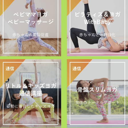
ベビママヨガ
ピラティス＆ヨガ
ベビーマッサージ
WithBaby
赤ちゃんの育脳促進
赤ちゃんと体幹強化
リトル＆キッズヨガ
骨盤スリムヨガ
通信講座
女性のトータルサポート
姿勢に着目したキッズヨガ