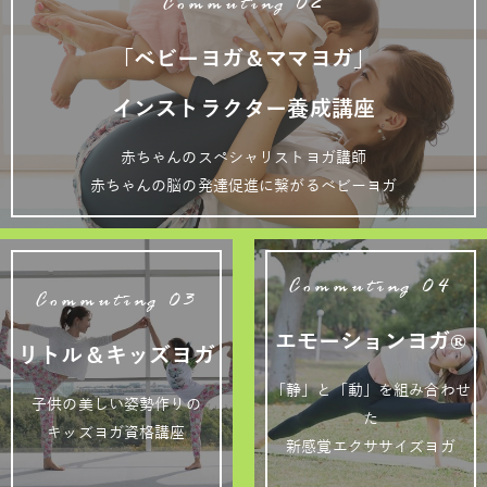
Commuting 02
「ベビーヨガ＆ママヨガ」
インストラクター養成講座
赤ちゃんのスペシャリストヨガ講師
赤ちゃんの脳の発達促進に繋がるベビーヨガ
Commuting 04
Commuting 03
エモーションヨガ®
リトル＆キッズヨガ
「静」と「動」を組み合わせ
子供の美しい姿勢作りの
た
キッズヨガ資格講座
新感覚エクササイズヨガ