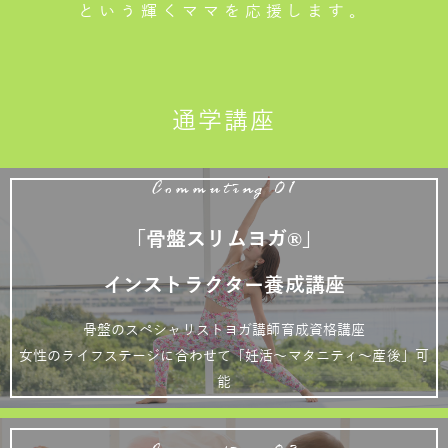
という輝くママを応援します。
通学講座
Commuting 01
「骨盤スリムヨガ®」
インストラクター養成講座
骨盤のスペシャリストヨガ講師育成資格講座
女性のライフステージに合わせて「妊活～マタニティ～産後」可
能