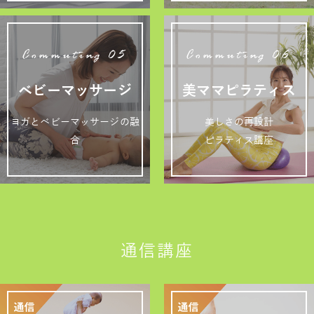
Commuting 05
Commuting 06
ベビーマッサージ
美ママピラティス
ヨガとベビーマッサージの融
美しさの再設計
合
ピラティス講座
通信講座