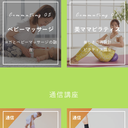
Commuting 05
Commuting 06
ベビーマッサージ
美ママピラティス
ヨガとベビーマッサージの融
美しさの再設計
合
ピラティス講座
通信講座