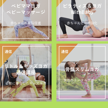
ベビママヨガ
ピラティス＆ヨガ
ベビーマッサージ
WithBaby
赤ちゃんの育脳促進
赤ちゃんと体幹強化
リトル＆キッズヨガ
骨盤スリムヨガ
通信講座
女性のトータルサポート
姿勢に着目したキッズヨガ