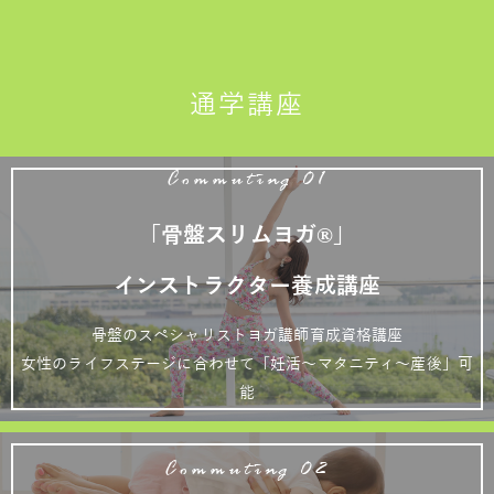
通学講座
Commuting 01
「骨盤スリムヨガ®」
インストラクター養成講座
骨盤のスペシャリストヨガ講師育成資格講座
女性のライフステージに合わせて「妊活～マタニティ～産後」可
能
Commuting 02