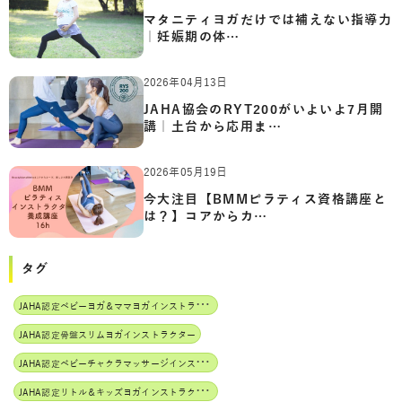
マタニティヨガだけでは補えない指導力
｜妊娠期の体…
2026年04月13日
JAHA協会のRYT200がいよいよ7月開
講｜土台から応用ま…
2026年05月19日
今大注目【BMMピラティス資格講座と
は？】コアからカ…
タグ
J
AHA認定ベビーヨガ＆ママヨガインストラクター
JAHA認定骨盤スリムヨガインストラクター
J
AHA認定ベビーチャクラマッサージインストラクター
J
AHA認定リトル＆キッズヨガインストラクター