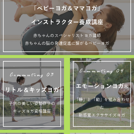
「ベビーヨガ＆ママヨガ」
インストラクター養成講座
赤ちゃんのスペシャリストヨガ講師
赤ちゃんの脳の発達促進に繋がるベビーヨガ
Commuting 04
Commuting 03
エモーションヨガ®
リトル＆キッズヨガ
「静」と「動」を組み合わせ
子供の美しい姿勢作りの
た
キッズヨガ資格講座
新感覚エクササイズヨガ