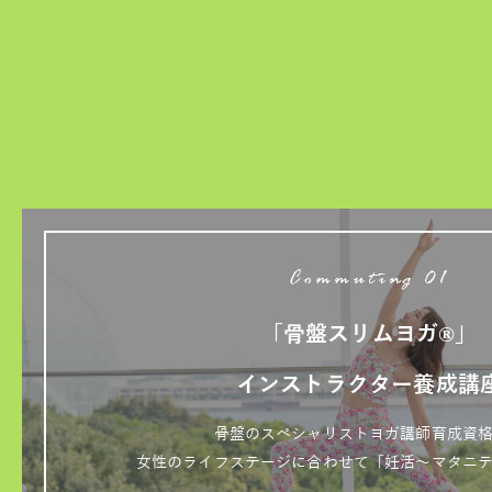
Commuting 01
「骨盤スリムヨガ®」
インストラクター養成講
骨盤のスペシャリストヨガ講師育成資
女性のライフステージに合わせて「妊活～マタニ