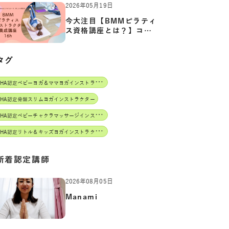
2026年05月19日
今大注目【BMMピラティ
ス資格講座とは？】コア
からカ…
タグ
J
AHA認定ベビーヨガ＆ママヨガインストラクター
AHA認定骨盤スリムヨガインストラクター
J
AHA認定ベビーチャクラマッサージインストラクター
J
AHA認定リトル＆キッズヨガインストラクター
新着認定講師
2026年08月05日
Manami