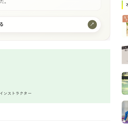
た。
る
↗
ガインストラクター