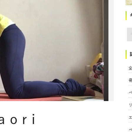
講
全
aori