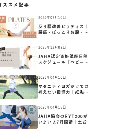
オススメ記事
2026年07月10日
反り腰改善ピラティス｜
腰痛・ぽっこりお腹・姿
勢崩…
2025年12月08日
JAHA認定資格講座日程
スケジュール「ベビーヨ
ガ:キッ…
2026年04月16日
マタニティヨガだけでは
補えない指導力｜妊娠期
の体…
2026年04月13日
JAHA協会のRYT200が
いよいよ7月開講｜土台か
ら応用ま…