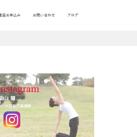
講座お申込み
お問い合わせ
ブログ
フローヨガ1DAY講座
toysrus無料体験会
JAHA資格講座一覧
学
ベビママピラティス1DAY講座
babypark無料体験会
ヨガ資格講座価格の一覧表
ガ通学
ヨガ資格講座価格の一覧表
アクサ生命無料体験会
卒業生の声
通学
JAHAnavi Lesson
オンライン講座
通学
学
サージ
学
キッズヨガ通信