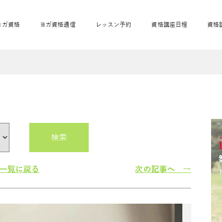
ヨガ資格
ヨガ資格通信
レッスン予約
資格講座日程
資格
開業サポート
全米ヨガRYT200
妊活ヨガ
JAHAnavi
骨盤スリムヨガ®通
マタニティヨガ
トップメインに戻る
ベビーヨガ＆ママヨ
産後ヨガ
リトル＆キッズヨガ
ベビママヨガ
キッズヨガ
エモーションヨガ®
キッズヨガ
美ママピラティ
エモーションヨ
ベビーマッサー
ス
ガ®
ジ
ベビーマッサージ通
ベビーチャクラマッ
美ママピラティス通
検索
ジオ概要
詳細
通信
ベビー「ピラティス＆ヨガ」W通信
出張ヨガ・オフィスヨガ
養成講座お申込み
直営校ブログ
リトル＆
一覧に戻る
次の記事へ →