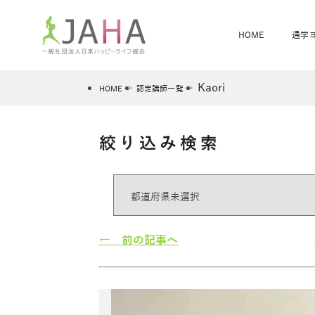
HOME
通学
Kaori
HOME
認定講師一覧
絞り込み検索
骨盤スリムヨガ
ベビママヨガ
全米ヨガRYT200
®
ヨガレッスンカレンダー
骨盤スリムヨガ®通信
JAHA資格講座一覧
JAHAについて
JAHAヨガスタ
オンラインヨガ
ベビママヨガW
卒業生の声
← 前の記事へ