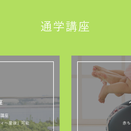
通学講座
座
格講座
ティ～産後」可能
赤ち