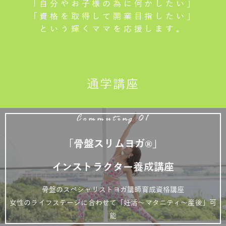
「自分やお子様の為に何かしたい」
「資格を取得して開業目指したい」
という輝くママを応援します。
通学講座
Commuting 01
「骨盤スリムヨガ®」
インストラクター養成講座
骨盤のスペシャリストヨガ講師育成資格講座
女性のライフステージに合わせて「妊活～マタニティ～産後」可
能