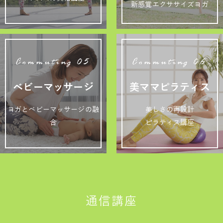
新感覚エクササイズヨガ
Commuting 05
Commuting 06
ベビーマッサージ
美ママピラティス
ヨガとベビーマッサージの融
美しさの再設計
合
ピラティス講座
通信講座