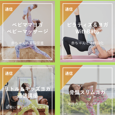
ベビママヨガ
ピラティス＆ヨガ
ベビーマッサージ
WithBaby
赤ちゃんの育脳促進
赤ちゃんと体幹強化
リトル＆キッズヨガ
骨盤スリムヨガ
通信講座
女性のトータルサポート
姿勢に着目したキッズヨガ