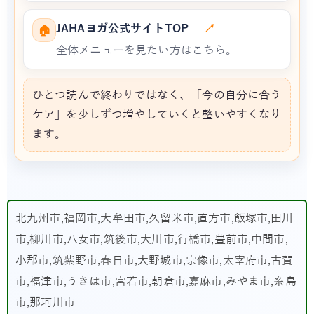
JAHAヨガ公式サイトTOP
↗
🏠
全体メニューを見たい方はこちら。
ひとつ読んで終わりではなく、「今の自分に合う
ケア」を少しずつ増やしていくと整いやすくなり
ます。
北九州市,福岡市,大牟田市,久留米市,直方市,飯塚市,田川
市,柳川市,八女市,筑後市,大川市,行橋市,豊前市,中間市,
小郡市,筑紫野市,春日市,大野城市,宗像市,太宰府市,古賀
市,福津市,うきは市,宮若市,朝倉市,嘉麻市,みやま市,糸島
市,那珂川市