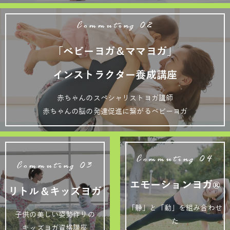
Commuting 02
「ベビーヨガ＆ママヨガ」
インストラクター養成講座
赤ちゃんのスペシャリストヨガ講師
赤ちゃんの脳の発達促進に繋がるベビーヨガ
Commuting 04
Commuting 03
エモーションヨガ®
リトル＆キッズヨガ
「静」と「動」を組み合わせ
子供の美しい姿勢作りの
た
キッズヨガ資格講座