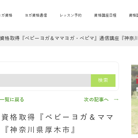
ヨガ資格
ヨガ資格通信
レッスン予約
資格講座日程
資格
資格取得『ベビーヨガ＆ママヨガ・ベビマ』通信講座『神奈
開業サポート
全米ヨガRYT200
妊活ヨガ
JAHAnavi
骨盤スリムヨガ®通
マタニティヨガ
トップメインに戻る
ベビーヨガ＆ママヨ
産後ヨガ
リトル＆キッズヨガ
ベビママヨガ
キッズヨガ
エモーションヨガ®
キッズヨガ
美ママピラティ
エモーションヨ
ベビーマッサー
ス
ガ®
ジ
ベビーマッサージ通
ベビーチャクラマッ
検索
美ママピラティス通
ジオ概要
詳細
通信
ベビー「ピラティス＆ヨガ」W通信
出張ヨガ・オフィスヨガ
養成講座お申込み
直営校ブログ
リトル＆
一覧に戻る
次の記事へ →
ジ資格取得『ベビーヨガ＆ママ
座『神奈川県厚木市』