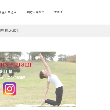
講座お申込み
お問い合わせ
ブログ
川県厚木市』
フローヨガ1DAY講座
toysrus無料体験会
JAHA資格講座一覧
学
ベビママピラティス1DAY講座
babypark無料体験会
ヨガ資格講座価格の一覧表
ガ通学
ヨガ資格講座価格の一覧表
アクサ生命無料体験会
卒業生の声
通学
JAHAnavi Lesson
オンライン講座
通学
学
サージ
学
キッズヨガ通信