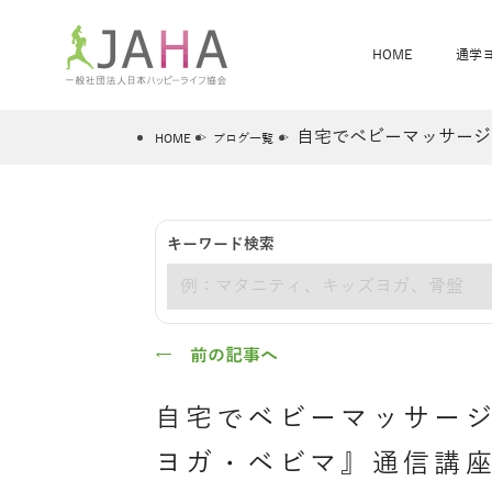
HOME
通学
自宅でベビーマッサージ
HOME
ブログ一覧
骨盤スリムヨガ
ベビママヨガ
キーワード検索
全米ヨガRYT200
®
キーワード
ヨガレッスンカレンダー
骨盤スリムヨガ®通信
JAHA資格講座一覧
JAHAについて
JAHAヨガスタ
オンラインヨガ
ベビママヨガW
卒業生の声
← 前の記事へ
自宅でベビーマッサー
ヨガ・ベビマ』通信講