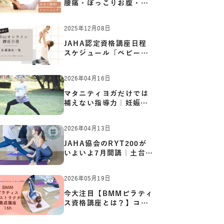
腰痛・ぽっこりお腹・姿
勢崩…
2025年12月08日
JAHA認定資格講座日程
スケジュール「ベビーヨ
ガ:キッ…
2026年04月16日
マタニティヨガだけでは
補えない指導力｜妊娠期
の体…
2026年04月13日
JAHA協会のRYT200が
いよいよ7月開講｜土台か
ら応用ま…
2026年05月19日
今大注目【BMMピラティ
ス資格講座とは？】コア
からカ…