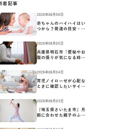
新着記事
2026年08月06日
赤ちゃんのハイハイはい
つから？発達の目安・練
習方…
2026年08月05日
兵庫県明石市「便秘やお
腹の張りが気になる時に
知っ…
2026年08月04日
育児ノイローゼが心配な
ときに確認したいサイン
と心…
2026年08月03日
『埼玉県さいたま市』月
齢に合わせた親子のふれ
あい…