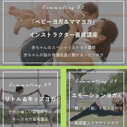
Commuting 02
「ベビーヨガ＆ママヨガ」
インストラクター養成講座
赤ちゃんのスペシャリストヨガ講師
赤ちゃんの脳の発達促進に繋がるベビーヨガ
Commuting 04
Commuting 03
エモーションヨガ®
リトル＆キッズヨガ
「静」と「動」を組み合わせ
子供の美しい姿勢作りの
た
キッズヨガ資格講座
新感覚エクササイズヨガ