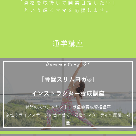
「資格を取得して開業目指したい」
という輝くママを応援します。
通学講座
Commuting 01
「骨盤スリムヨガ®」
インストラクター養成講座
骨盤のスペシャリストヨガ講師育成資格講座
女性のライフステージに合わせて「妊活～マタニティ～産後」可
能