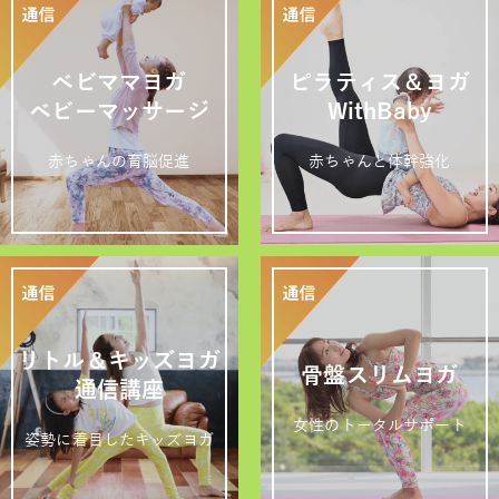
ベビママヨガ
ピラティス＆ヨガ
ベビーマッサージ
WithBaby
赤ちゃんの育脳促進
赤ちゃんと体幹強化
リトル＆キッズヨガ
骨盤スリムヨガ
通信講座
女性のトータルサポート
姿勢に着目したキッズヨガ