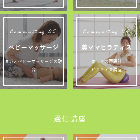
Commuting 05
Commuting 06
ベビーマッサージ
美ママピラティス
ヨガとベビーマッサージの融
美しさの再設計
合
ピラティス講座
通信講座