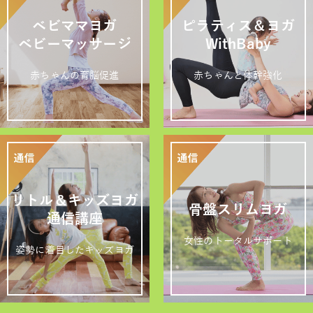
ベビママヨガ
ピラティス＆ヨガ
ベビーマッサージ
WithBaby
赤ちゃんの育脳促進
赤ちゃんと体幹強化
リトル＆キッズヨガ
骨盤スリムヨガ
通信講座
女性のトータルサポート
姿勢に着目したキッズヨガ