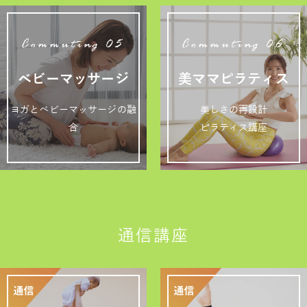
Commuting 05
Commuting 06
ベビーマッサージ
美ママピラティス
ヨガとベビーマッサージの融
美しさの再設計
合
ピラティス講座
通信講座