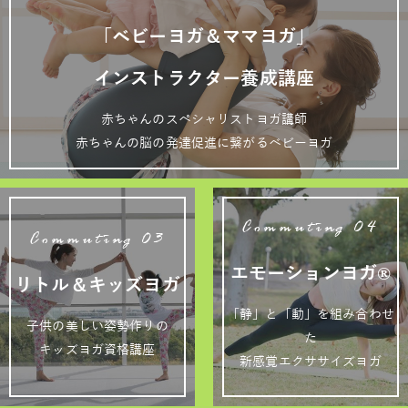
「ベビーヨガ＆ママヨガ」
インストラクター養成講座
赤ちゃんのスペシャリストヨガ講師
赤ちゃんの脳の発達促進に繋がるベビーヨガ
Commuting 04
Commuting 03
エモーションヨガ®
リトル＆キッズヨガ
「静」と「動」を組み合わせ
子供の美しい姿勢作りの
た
キッズヨガ資格講座
新感覚エクササイズヨガ