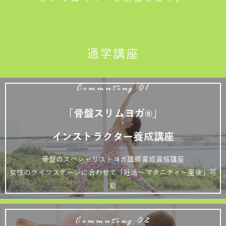
通学講座
Commuting 01
「骨盤スリムヨガ®」
インストラクター養成講座
骨盤のスペシャリストヨガ講師育成資格講座
女性のライフステージに合わせて「妊活～マタニティ～産後」可
能
Commuting 02