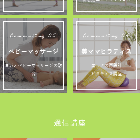
Commuting 05
Commuting 06
ベビーマッサージ
美ママピラティス
ヨガとベビーマッサージの融
美しさの再設計
合
ピラティス講座
通信講座