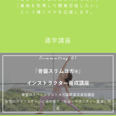
「資格を取得して開業目指したい」
という輝くママを応援します。
通学講座
Commuting 01
「骨盤スリムヨガ®」
インストラクター養成講座
骨盤のスペシャリストヨガ講師育成資格講座
女性のライフステージに合わせて「妊活～マタニティ～産後」可
能