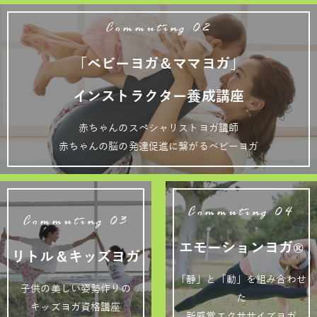
Commuting 02
「ベビーヨガ＆ママヨガ」
インストラクター養成講座
赤ちゃんのスペシャリストヨガ講師
赤ちゃんの脳の発達促進に繋がるベビーヨガ
Commuting 04
Commuting 03
エモーションヨガ®
リトル＆キッズヨガ
「静」と「動」を組み合わせ
子供の美しい姿勢作りの
た
キッズヨガ資格講座
新感覚エクササイズヨガ