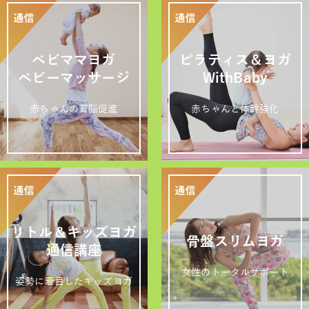
ベビママヨガ
ピラティス＆ヨガ
ベビーマッサージ
WithBaby
赤ちゃんの育脳促進
赤ちゃんと体幹強化
リトル＆キッズヨガ
骨盤スリムヨガ
通信講座
女性のトータルサポート
姿勢に着目したキッズヨガ