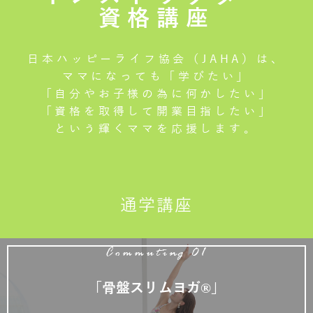
資格講座
日本ハッピーライフ協会（JAHA）は、
ママになっても「学びたい」
「自分やお子様の為に何かしたい」
「資格を取得して開業目指したい」
という輝くママを応援します。
通学講座
Commuting 01
「骨盤スリムヨガ®」