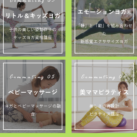
Commuting 03
エモーションヨガ®
リトル＆キッズヨガ
「静」と「動」を組み合わせ
子供の美しい姿勢作りの
た
キッズヨガ資格講座
新感覚エクササイズヨガ
Commuting 05
Commuting 06
ベビーマッサージ
美ママピラティス
ヨガとベビーマッサージの融
美しさの再設計
合
ピラティス講座