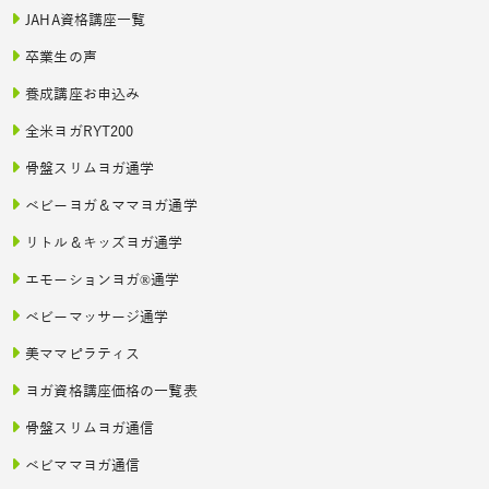
JAHA資格講座一覧
卒業生の声
養成講座お申込み
全米ヨガRYT200
骨盤スリムヨガ通学
ベビーヨガ＆ママヨガ通学
リトル＆キッズヨガ通学
エモーションヨガ®通学
ベビーマッサージ通学
美ママピラティス
ヨガ資格講座価格の一覧表
骨盤スリムヨガ通信
ベビママヨガ通信