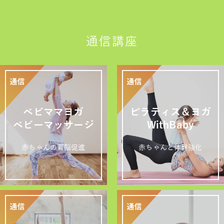
通信講座
ベビママヨガ
ピラティス＆ヨガ
ベビーマッサージ
WithBaby
赤ちゃんの育脳促進
赤ちゃんと体幹強化