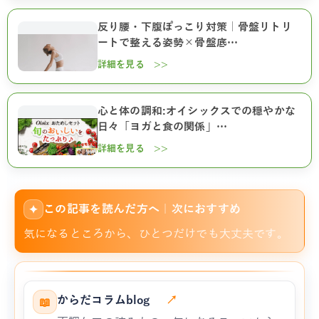
反り腰・下腹ぽっこり対策｜骨盤リトリ
ートで整える姿勢×骨盤底…
詳細を見る >>
心と体の調和:オイシックスでの穏やかな
日々「ヨガと食の関係」…
詳細を見る >>
この記事を読んだ方へ｜次におすすめ
✦
気になるところから、ひとつだけでも大丈夫です。
からだコラムblog
↗
📖