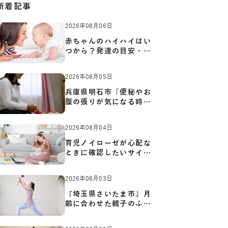
新着記事
2026年08月06日
赤ちゃんのハイハイはい
つから？発達の目安・練
習方…
2026年08月05日
兵庫県明石市「便秘やお
腹の張りが気になる時に
知っ…
2026年08月04日
育児ノイローゼが心配な
ときに確認したいサイン
と心…
2026年08月03日
『埼玉県さいたま市』月
齢に合わせた親子のふれ
あい…