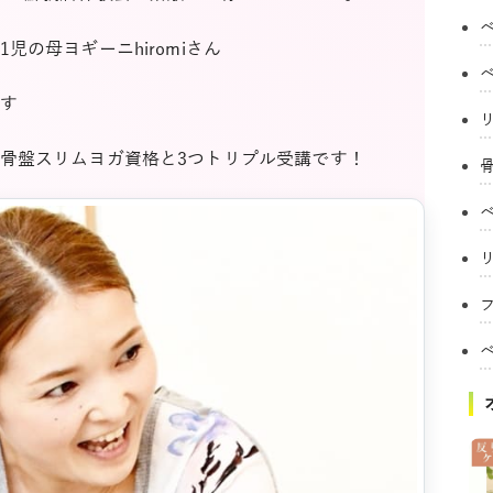
の母ヨギーニhiromiさん
す
骨盤スリムヨガ資格と3つトリプル受講です！
フ