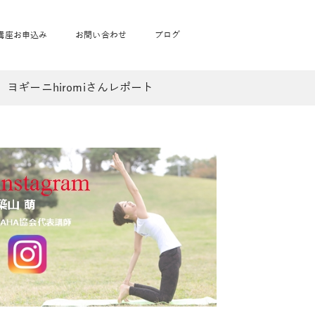
講座お申込み
お問い合わせ
ブログ
ギーニhiromiさんレポート
フローヨガ1DAY講座
toysrus無料体験会
JAHA資格講座一覧
学
ベビママピラティス1DAY講座
babypark無料体験会
ヨガ資格講座価格の一覧表
ガ通学
ヨガ資格講座価格の一覧表
アクサ生命無料体験会
卒業生の声
通学
JAHAnavi Lesson
オンライン講座
通学
学
サージ
学
キッズヨガ通信