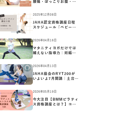
腰痛・ぽっこりお腹・姿
勢崩…
2025年12月08日
JAHA認定資格講座日程
スケジュール「ベビーヨ
ガ:キッ…
2026年04月16日
マタニティヨガだけでは
補えない指導力｜妊娠期
の体…
2026年04月13日
JAHA協会のRYT200が
いよいよ7月開講｜土台か
ら応用ま…
2026年05月19日
今大注目【BMMピラティ
ス資格講座とは？】コア
からカ…