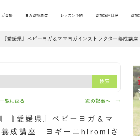
ヨガ資格
ヨガ資格通信
レッスン予約
資格講座日程
資格
』『愛媛県』ベビーヨガ＆ママヨガインストラクター養成講座 ヨ
開業サポート
全米ヨガRYT200
妊活ヨガ
JAHAnavi
骨盤スリムヨガ®通
マタニティヨガ
トップメインに戻る
ベビーヨガ＆ママヨ
産後ヨガ
リトル＆キッズヨガ
ベビママヨガ
キッズヨガ
エモーションヨガ®
キッズヨガ
美ママピラティ
エモーションヨ
ベビーマッサー
ス
ガ®
ジ
ベビーマッサージ通
ベビーチャクラマッ
検索
美ママピラティス通
ジオ概要
詳細
通信
ベビー「ピラティス＆ヨガ」W通信
出張ヨガ・オフィスヨガ
養成講座お申込み
直営校ブログ
リトル＆
一覧に戻る
次の記事へ →
我』『愛媛県』ベビーヨガ＆マ
成講座 ヨギーニhiromiさ