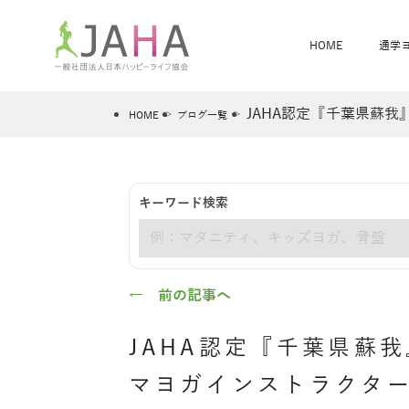
HOME
通学
JAHA認定『千葉県蘇我
HOME
ブログ一覧
骨盤スリムヨガ
ベビママヨガ
キーワード検索
全米ヨガRYT200
®
キーワード
ヨガレッスンカレンダー
骨盤スリムヨガ®通信
JAHA資格講座一覧
JAHAについて
JAHAヨガスタ
オンラインヨガ
ベビママヨガW
卒業生の声
← 前の記事へ
JAHA認定『千葉県蘇
マヨガインストラクター養