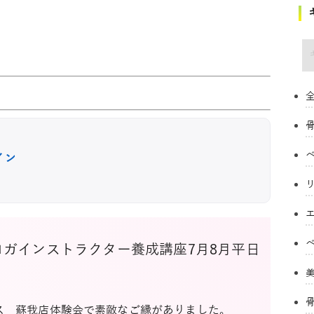
キ
全
イン
ヨガインストラクター養成講座7月8月平日
らス 蘇我店体験会で素敵なご縁がありました。