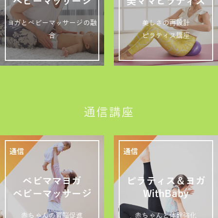
ベビーマッサージ
美ママピラティス
ヨガとベビーマッサージの融
美しさの再設計
合
ピラティス講座
通信講座
ベビママヨガ
ピラティス＆ヨガ
ベビーマッサージ
WithBaby
赤ちゃんの育脳促進
赤ちゃんと体幹強化