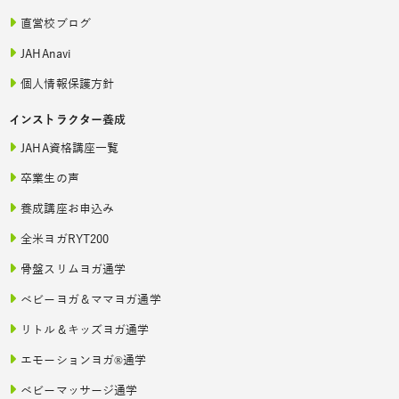
直営校ブログ
JAHAnavi
個人情報保護方針
インストラクター養成
JAHA資格講座一覧
卒業生の声
養成講座お申込み
全米ヨガRYT200
骨盤スリムヨガ通学
ベビーヨガ＆ママヨガ通学
リトル＆キッズヨガ通学
エモーションヨガ®通学
ベビーマッサージ通学