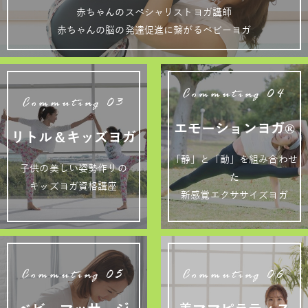
赤ちゃんのスペシャリストヨガ講師
赤ちゃんの脳の発達促進に繋がるベビーヨガ
Commuting 04
Commuting 03
エモーションヨガ®
リトル＆キッズヨガ
「静」と「動」を組み合わせ
子供の美しい姿勢作りの
た
キッズヨガ資格講座
新感覚エクササイズヨガ
Commuting 05
Commuting 06