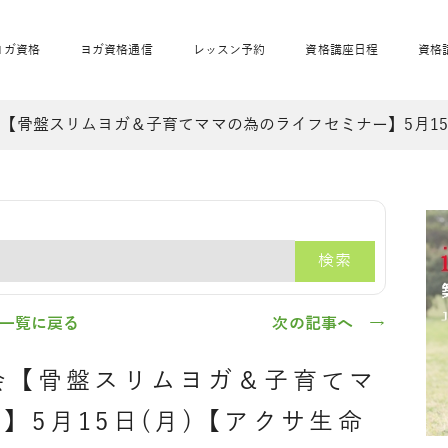
ヨガ資格
ヨガ資格通信
レッスン予約
資格講座日程
資格
【骨盤スリムヨガ＆子育てママの為のライフセミナー】5月15日
開業サポート
全米ヨガRYT200
妊活ヨガ
JAHAnavi
骨盤スリムヨガ®通
マタニティヨガ
トップメインに戻る
ベビーヨガ＆ママヨ
産後ヨガ
リトル＆キッズヨガ
ベビママヨガ
キッズヨガ
エモーションヨガ®
キッズヨガ
美ママピラティ
エモーションヨ
ベビーマッサー
ス
ガ®
ジ
ベビーマッサージ通
ベビーチャクラマッ
検索
美ママピラティス通
ジオ概要
詳細
通信
ベビー「ピラティス＆ヨガ」W通信
出張ヨガ・オフィスヨガ
養成講座お申込み
直営校ブログ
リトル＆
一覧に戻る
次の記事へ →
会【骨盤スリムヨガ＆子育てマ
】5月15日(月)【アクサ生命