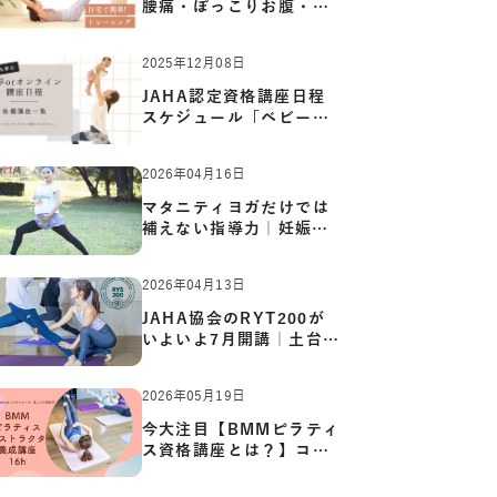
腰痛・ぽっこりお腹・姿
勢崩…
2025年12月08日
JAHA認定資格講座日程
スケジュール「ベビーヨ
ガ:キッ…
2026年04月16日
マタニティヨガだけでは
補えない指導力｜妊娠期
の体…
2026年04月13日
JAHA協会のRYT200が
いよいよ7月開講｜土台か
ら応用ま…
2026年05月19日
今大注目【BMMピラティ
ス資格講座とは？】コア
からカ…