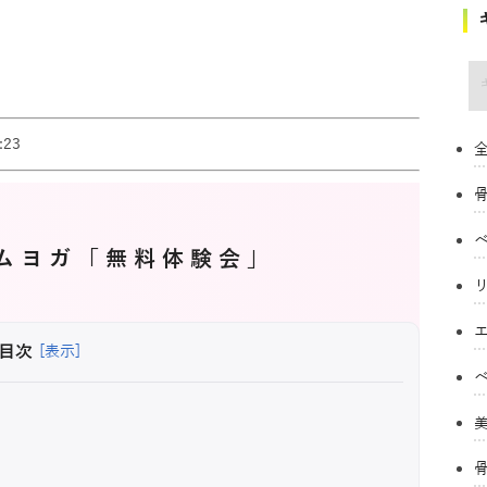
キ
23
全
ムヨガ「無料体験会」
目次
[表示]