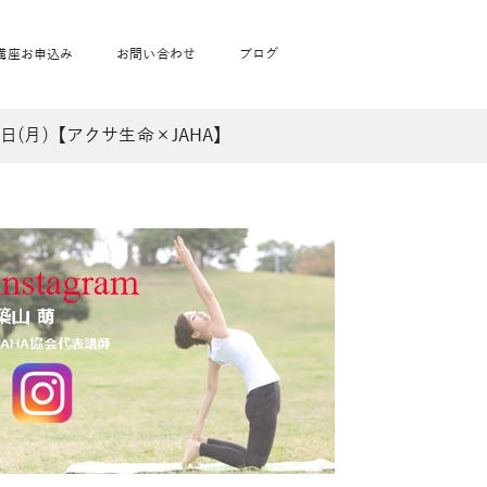
講座お申込み
お問い合わせ
ブログ
(月)【アクサ生命×JAHA】
フローヨガ1DAY講座
toysrus無料体験会
JAHA資格講座一覧
学
ベビママピラティス1DAY講座
babypark無料体験会
ヨガ資格講座価格の一覧表
ガ通学
ヨガ資格講座価格の一覧表
アクサ生命無料体験会
卒業生の声
通学
JAHAnavi Lesson
オンライン講座
通学
学
サージ
学
キッズヨガ通信