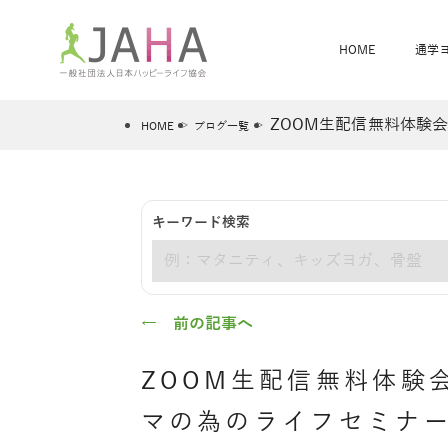
HOME
通学
ZOOM生配信無料体験会
HOME
ブログ一覧
骨盤スリムヨガ
ベビママヨガ
キーワード検索
全米ヨガRYT200
®
キーワード
ヨガレッスンカレンダー
骨盤スリムヨガ®通信
JAHA資格講座一覧
JAHAについて
JAHAヨガスタ
オンラインヨガ
ベビママヨガW
卒業生の声
← 前の記事へ
ZOOM生配信無料体験
マの為のライフセミナー