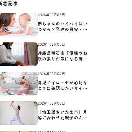
新着記事
2026年08月06日
赤ちゃんのハイハイはい
つから？発達の目安・練
習方…
2026年08月05日
兵庫県明石市「便秘やお
腹の張りが気になる時に
知っ…
2026年08月04日
育児ノイローゼが心配な
ときに確認したいサイン
と心…
2026年08月03日
『埼玉県さいたま市』月
齢に合わせた親子のふれ
あい…