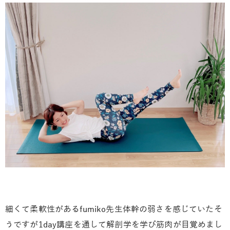
細くて柔軟性がある
fumiko
先生
体幹の弱さを感じていたそ
うですが
1day
講座を通して解剖学を学び筋肉が目覚めまし