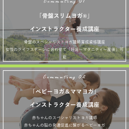
Commuting 01
「骨盤スリムヨガ®」
インストラクター養成講座
骨盤のスペシャリストヨガ講師育成資格講座
女性のライフステージに合わせて「妊活～マタニティ～産後」可
能
Commuting 02
「ベビーヨガ＆ママヨガ」
インストラクター養成講座
赤ちゃんのスペシャリストヨガ講師
赤ちゃんの脳の発達促進に繋がるベビーヨガ