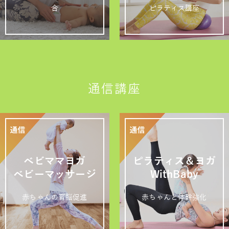
合
ピラティス講座
通信講座
ベビママヨガ
ピラティス＆ヨガ
ベビーマッサージ
WithBaby
赤ちゃんの育脳促進
赤ちゃんと体幹強化