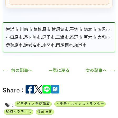
横浜市,川崎市,相模原市,横須賀市,平塚市,鎌倉市,藤沢市,
小田原市,茅ヶ崎市,逗子市,三浦市,秦野市,厚木市,大和市,
伊勢原市,海老名市,座間市,南足柄市,綾瀬市
← 前の記事へ
一覧に戻る
次の記事へ →
Share：
ピラティス資格講座
ピラティスインストラクター
:
船橋ピラティス
体幹強化