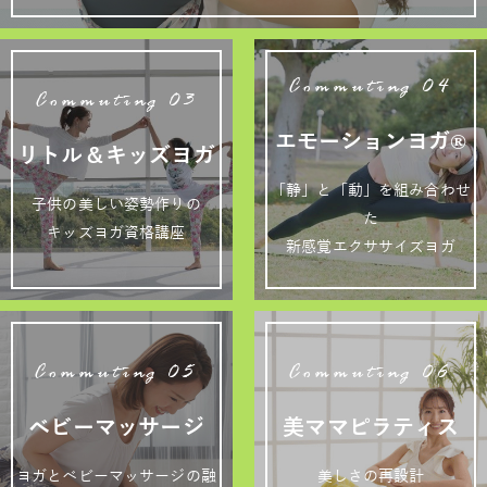
Commuting 04
Commuting 03
エモーションヨガ®
リトル＆キッズヨガ
「静」と「動」を組み合わせ
子供の美しい姿勢作りの
た
キッズヨガ資格講座
新感覚エクササイズヨガ
Commuting 05
Commuting 06
ベビーマッサージ
美ママピラティス
ヨガとベビーマッサージの融
美しさの再設計