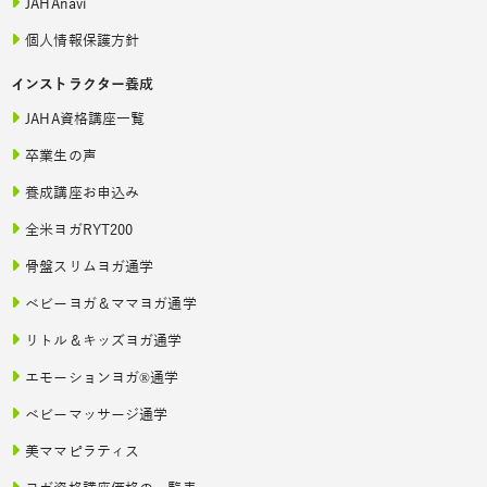
JAHAnavi
個人情報保護方針
インストラクター養成
JAHA資格講座一覧
卒業生の声
養成講座お申込み
全米ヨガRYT200
骨盤スリムヨガ通学
ベビーヨガ＆ママヨガ通学
リトル＆キッズヨガ通学
エモーションヨガ®通学
ベビーマッサージ通学
美ママピラティス