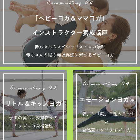
Commuting 02
「ベビーヨガ＆ママヨガ」
インストラクター養成講座
赤ちゃんのスペシャリストヨガ講師
赤ちゃんの脳の発達促進に繋がるベビーヨガ
Commuting 04
Commuting 03
エモーションヨガ®
リトル＆キッズヨガ
「静」と「動」を組み合わせ
子供の美しい姿勢作りの
た
キッズヨガ資格講座
新感覚エクササイズヨガ