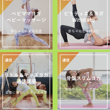
ベビママヨガ
ピラティス＆ヨガ
ベビーマッサージ
WithBaby
赤ちゃんの育脳促進
赤ちゃんと体幹強化
リトル＆キッズヨガ
骨盤スリムヨガ
通信講座
女性のトータルサポート
姿勢に着目したキッズヨガ