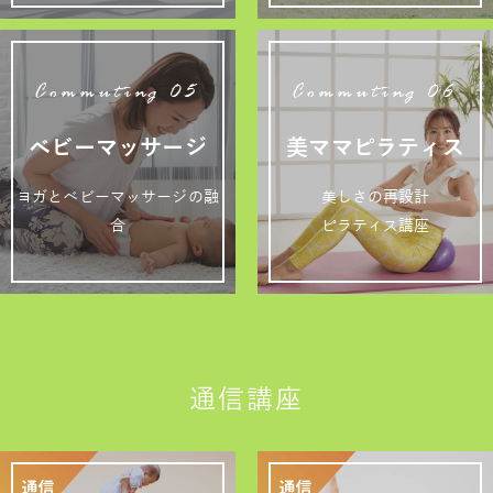
Commuting 05
Commuting 06
ベビーマッサージ
美ママピラティス
ヨガとベビーマッサージの融
美しさの再設計
合
ピラティス講座
通信講座