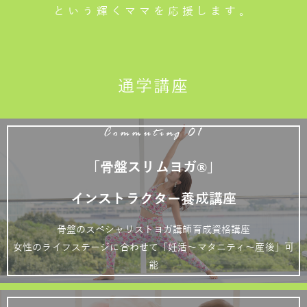
という輝くママを応援します。
通学講座
Commuting 01
「骨盤スリムヨガ®」
インストラクター養成講座
骨盤のスペシャリストヨガ講師育成資格講座
女性のライフステージに合わせて「妊活～マタニティ～産後」可
能