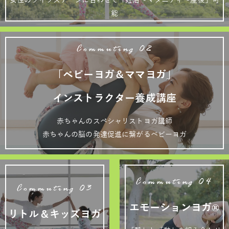
女性のライフステージに合わせて「妊活～マタニティ～産後」可
能
Commuting 02
「ベビーヨガ＆ママヨガ」
インストラクター養成講座
赤ちゃんのスペシャリストヨガ講師
赤ちゃんの脳の発達促進に繋がるベビーヨガ
Commuting 04
Commuting 03
エモーションヨガ®
リトル＆キッズヨガ