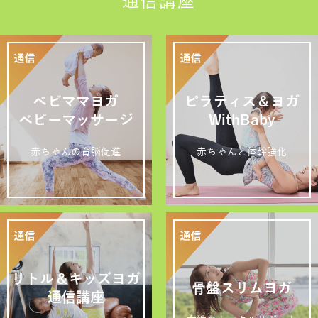
通信講座
ベビママヨガ
ピラティス＆ヨガ
ベビーマッサージ
WithBaby
赤ちゃんの育脳促進
赤ちゃんと体幹強化
リトル＆キッズヨガ
骨盤スリムヨガ
通信講座