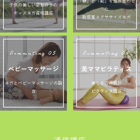
「静」と「動」を組み合わせ
子供の美しい姿勢作りの
た
キッズヨガ資格講座
新感覚エクササイズヨガ
Commuting 05
Commuting 06
ベビーマッサージ
美ママピラティス
ヨガとベビーマッサージの融
美しさの再設計
合
ピラティス講座