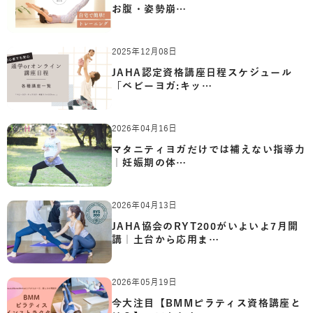
お腹・姿勢崩…
2025年12月08日
JAHA認定資格講座日程スケジュール
「ベビーヨガ:キッ…
2026年04月16日
マタニティヨガだけでは補えない指導力
｜妊娠期の体…
2026年04月13日
JAHA協会のRYT200がいよいよ7月開
講｜土台から応用ま…
2026年05月19日
今大注目【BMMピラティス資格講座と