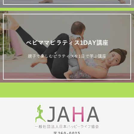
ベビママピラティス1DAY講座
親子で楽しむピラティスを1日で学ぶ講座
〒260-0025