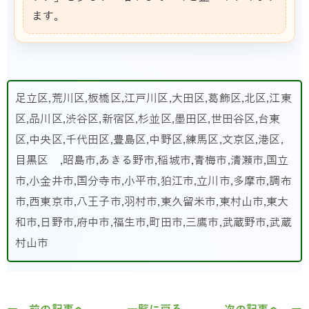
ます。
足立区,荒川区,板橋区,江戸川区,大田区,葛飾区,北区,江東
区,品川区,渋谷区,新宿区,杉並区,墨田区,世田谷区,台東
区,中央区,千代田区,豊島区,中野区,練馬区,文京区,港区,
目黒区 ,昭島市,あきる野市,稲城市,青梅市,清瀬市,国立
市,小金井市,国分寺市,小平市,狛江市,立川市,多摩市,調布
市,西東京市,八王子市,羽村市,東久留米市,東村山市,東大
和市,日野市,府中市,福生市,町田市,三鷹市,武蔵野市,武蔵
村山市