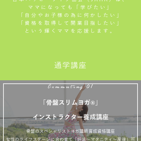
ママになっても「学びたい」
「自分やお子様の為に何かしたい」
「資格を取得して開業目指したい」
という輝くママを応援します。
通学講座
Commuting 01
「骨盤スリムヨガ®」
インストラクター養成講座
骨盤のスペシャリストヨガ講師育成資格講座
女性のライフステージに合わせて「妊活～マタニティ～産後」可