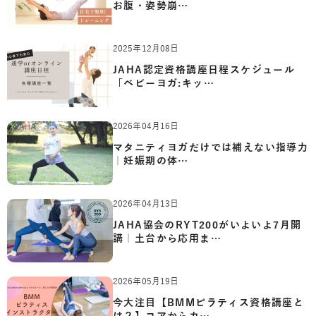
お腹・姿勢崩…
2025年12月08日
JAHA認定資格講座日程スケジュール
「ベビーヨガ:キッ…
2026年04月16日
マタニティヨガだけでは補えない指導力
｜妊娠期の体…
2026年04月13日
JAHA協会のRYT200がいよいよ7月開
講｜土台から応用ま…
2026年05月19日
今大注目【BMMピラティス資格講座と