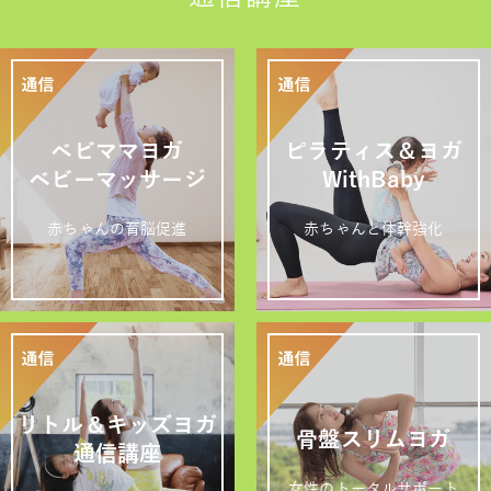
ベビママヨガ
ピラティス＆ヨガ
ベビーマッサージ
WithBaby
赤ちゃんの育脳促進
赤ちゃんと体幹強化
リトル＆キッズヨガ
骨盤スリムヨガ
通信講座
女性のトータルサポート