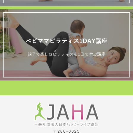
ベビママピラティス1DAY講座
親子で楽しむピラティスを1日で学ぶ講座
〒260-0025