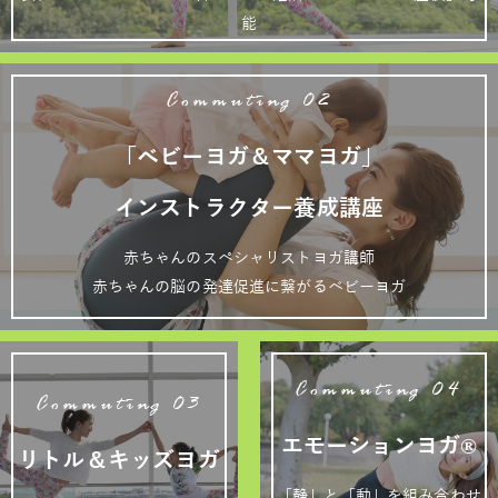
能
Commuting 02
「ベビーヨガ＆ママヨガ」
インストラクター養成講座
赤ちゃんのスペシャリストヨガ講師
赤ちゃんの脳の発達促進に繋がるベビーヨガ
Commuting 04
Commuting 03
エモーションヨガ®
リトル＆キッズヨガ
「静」と「動」を組み合わせ