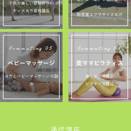
子供の美しい姿勢作りの
た
キッズヨガ資格講座
新感覚エクササイズヨガ
Commuting 05
Commuting 06
ベビーマッサージ
美ママピラティス
ヨガとベビーマッサージの融
美しさの再設計
合
ピラティス講座
通信講座