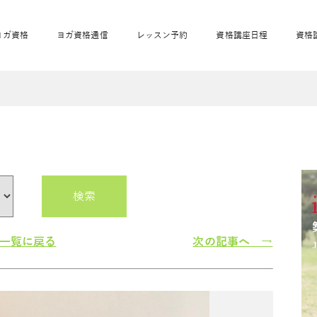
ヨガ資格
ヨガ資格通信
レッスン予約
資格講座日程
資格
開業サポート
全米ヨガRYT200
妊活ヨガ
JAHAnavi
骨盤スリムヨガ®通
マタニティヨガ
トップメインに戻る
ベビーヨガ＆ママヨ
産後ヨガ
リトル＆キッズヨガ
ベビママヨガ
キッズヨガ
エモーションヨガ®
キッズヨガ
美ママピラティ
エモーションヨ
ベビーマッサー
ス
ガ®
ジ
ベビーマッサージ通
ベビーチャクラマッ
美ママピラティス通
検索
ジオ概要
詳細
通信
ベビー「ピラティス＆ヨガ」W通信
出張ヨガ・オフィスヨガ
養成講座お申込み
直営校ブログ
リトル＆
一覧に戻る
次の記事へ →