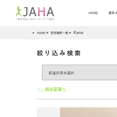
HOME
通学
Kana
HOME
認定講師一覧
絞り込み検索
骨盤スリムヨガ
ベビママヨガ
全米ヨガRYT200
®
ヨガレッスンカレンダー
骨盤スリムヨガ®通信
JAHA資格講座一覧
JAHAについて
JAHAヨガスタ
オンラインヨガ
ベビママヨガW
卒業生の声
← 前の記事へ