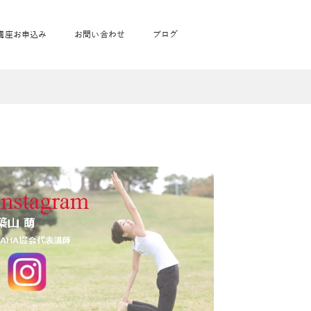
講座お申込み
お問い合わせ
ブログ
フローヨガ1DAY講座
toysrus無料体験会
JAHA資格講座一覧
学
ベビママピラティス1DAY講座
babypark無料体験会
ヨガ資格講座価格の一覧表
ガ通学
ヨガ資格講座価格の一覧表
アクサ生命無料体験会
卒業生の声
通学
JAHAnavi Lesson
オンライン講座
通学
学
サージ
学
キッズヨガ通信