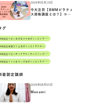
2026年05月19日
今大注目【BMMピラティ
ス資格講座とは？】コア
からカ…
タグ
J
AHA認定ベビーヨガ＆ママヨガインストラクター
AHA認定骨盤スリムヨガインストラクター
J
AHA認定ベビーチャクラマッサージインストラクター
J
AHA認定リトル＆キッズヨガインストラクター
新着認定講師
2026年08月05日
Manami