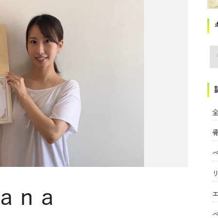
講
全
ana