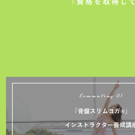
「資格を取得し
Commuting 01
「骨盤スリムヨガ®」
インストラクター養成講