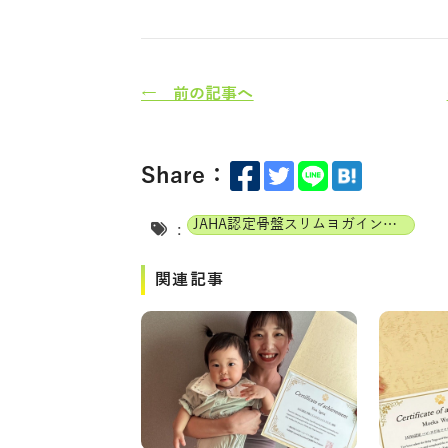
← 前の記事へ
Share：
JAHA認定骨盤スリムヨガインストラクター
:
関連記事