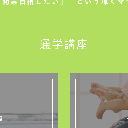
て開業目指したい」
という輝くマ
通学講座
座