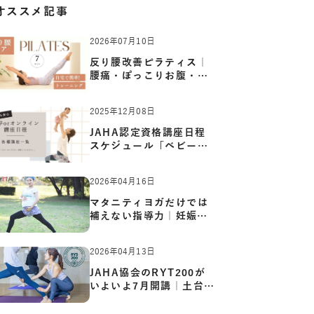
オススメ記事
2026年07月10日
反り腰改善ピラティス｜
腰痛・ぽっこりお腹・姿
勢崩…
2025年12月08日
JAHA認定資格講座日程
スケジュール「ベビーヨ
ガ:キッ…
2026年04月16日
マタニティヨガだけでは
補えない指導力｜妊娠期
の体…
2026年04月13日
JAHA協会のRYT200が
いよいよ7月開講｜土台か
ら応用ま…