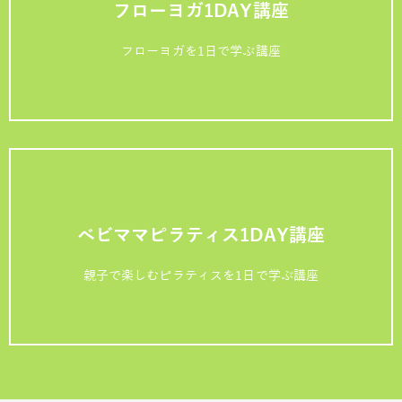
フローヨガ1DAY講座
フローヨガを1日で学ぶ講座
ベビママピラティス1DAY講座
親子で楽しむピラティスを1日で学ぶ講座