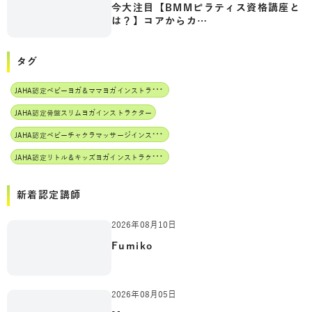
今大注目【BMMピラティス資格講座と
は？】コアからカ…
タグ
J
AHA認定ベビーヨガ＆ママヨガインストラクター
JAHA認定骨盤スリムヨガインストラクター
J
AHA認定ベビーチャクラマッサージインストラクター
J
AHA認定リトル＆キッズヨガインストラクター
新着認定講師
2026年08月10日
Fumiko
2026年08月05日