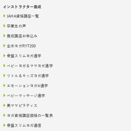
インストラクター養成
JAHA資格講座一覧
卒業生の声
養成講座お申込み
全米ヨガRYT200
骨盤スリムヨガ通学
ベビーヨガ＆ママヨガ通学
リトル＆キッズヨガ通学
エモーションヨガ®通学
ベビーマッサージ通学
美ママピラティス
ヨガ資格講座価格の一覧表
骨盤スリムヨガ通信