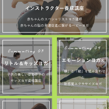
インストラクター養成講座
赤ちゃんのスペシャリストヨガ講師
赤ちゃんの脳の発達促進に繋がるベビーヨガ
Commuting 04
Commuting 03
エモーションヨガ®
リトル＆キッズヨガ
「静」と「動」を組み合わせ
子供の美しい姿勢作りの
た
キッズヨガ資格講座
新感覚エクササイズヨガ