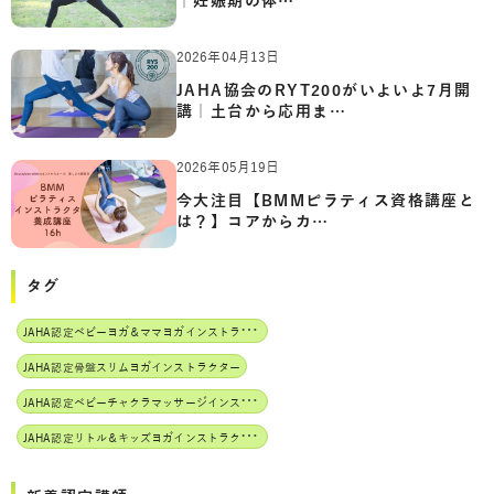
｜妊娠期の体…
2026年04月13日
JAHA協会のRYT200がいよいよ7月開
講｜土台から応用ま…
2026年05月19日
今大注目【BMMピラティス資格講座と
は？】コアからカ…
タグ
J
AHA認定ベビーヨガ＆ママヨガインストラクター
JAHA認定骨盤スリムヨガインストラクター
J
AHA認定ベビーチャクラマッサージインストラクター
J
AHA認定リトル＆キッズヨガインストラクター