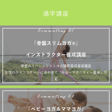
通学講座
Commuting 01
「骨盤スリムヨガ®」
インストラクター養成講座
骨盤のスペシャリストヨガ講師育成資格講座
女性のライフステージに合わせて「妊活～マタニティ～産後」可
能
Commuting 02
「ベビーヨガ＆ママヨガ」