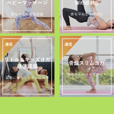
ベビーマッサージ
WithBaby
赤ちゃんの育脳促進
赤ちゃんと体幹強化
リトル＆キッズヨガ
骨盤スリムヨガ
通信講座
女性のトータルサポート
姿勢に着目したキッズヨガ