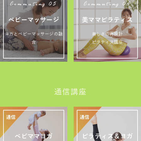
Commuting 05
Commuting 06
ベビーマッサージ
美ママピラティス
ヨガとベビーマッサージの融
美しさの再設計
合
ピラティス講座
通信講座
ベビママヨガ
ピラティス＆ヨガ