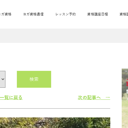
ヨガ資格
ヨガ資格通信
レッスン予約
資格講座日程
資格
開業サポート
全米ヨガRYT200
妊活ヨガ
JAHAnavi
骨盤スリムヨガ®通
マタニティヨガ
トップメインに戻る
ベビーヨガ＆ママヨ
産後ヨガ
リトル＆キッズヨガ
ベビママヨガ
キッズヨガ
エモーションヨガ®
キッズヨガ
美ママピラティ
エモーションヨ
ベビーマッサー
ス
ガ®
ジ
ベビーマッサージ通
ベビーチャクラマッ
美ママピラティス通
検索
ジオ概要
詳細
通信
ベビー「ピラティス＆ヨガ」W通信
出張ヨガ・オフィスヨガ
養成講座お申込み
直営校ブログ
リトル＆
一覧に戻る
次の記事へ →