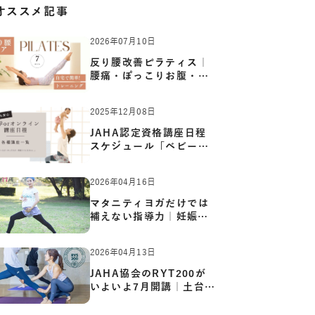
オススメ記事
2026年07月10日
反り腰改善ピラティス｜
腰痛・ぽっこりお腹・姿
勢崩…
2025年12月08日
JAHA認定資格講座日程
スケジュール「ベビーヨ
ガ:キッ…
2026年04月16日
マタニティヨガだけでは
補えない指導力｜妊娠期
の体…
2026年04月13日
JAHA協会のRYT200が
いよいよ7月開講｜土台か
ら応用ま…