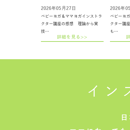
2026年05月27日
2026年0
ベビーヨガ＆ママヨガインストラ
ベビーヨ
クター講座の感想 理論から実
クター講
技…
も…
詳細を見る>>
イン
日