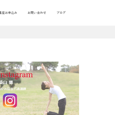
講座お申込み
お問い合わせ
ブログ
フローヨガ1DAY講座
toysrus無料体験会
JAHA資格講座一覧
学
ベビママピラティス1DAY講座
babypark無料体験会
ヨガ資格講座価格の一覧表
ガ通学
ヨガ資格講座価格の一覧表
アクサ生命無料体験会
卒業生の声
通学
JAHAnavi Lesson
オンライン講座
通学
学
サージ
学
キッズヨガ通信