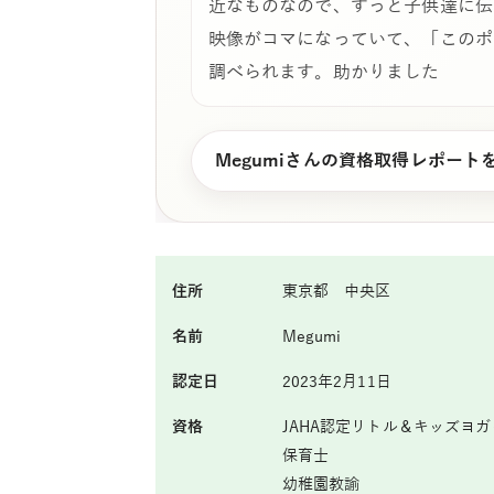
近なものなので、すっと子供達に伝
映像がコマになっていて、「このポ
調べられます。助かりました
Megumiさんの資格取得レポート
住所
東京都 中央区
名前
Megumi
認定日
2023年2月11日
資格
JAHA認定リトル＆キッズヨ
保育士
幼稚園教諭