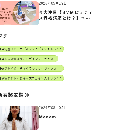
2026年05月19日
今大注目【BMMピラティ
ス資格講座とは？】コア
からカ…
タグ
J
AHA認定ベビーヨガ＆ママヨガインストラクター
AHA認定骨盤スリムヨガインストラクター
J
AHA認定ベビーチャクラマッサージインストラクター
J
AHA認定リトル＆キッズヨガインストラクター
新着認定講師
2026年08月05日
Manami