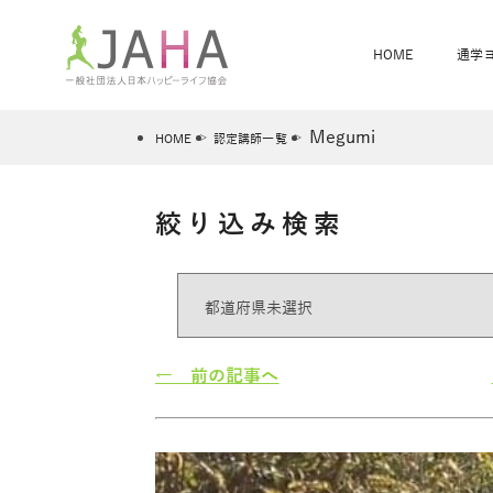
HOME
通学
Megumi
HOME
認定講師一覧
絞り込み検索
骨盤スリムヨガ
ベビママヨガ
全米ヨガRYT200
®
ヨガレッスンカレンダー
骨盤スリムヨガ®通信
JAHA資格講座一覧
JAHAについて
JAHAヨガスタ
オンラインヨガ
ベビママヨガW
卒業生の声
← 前の記事へ