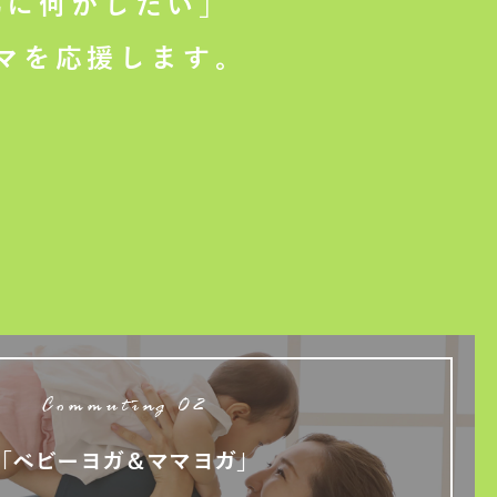
に何かしたい」
マを応援します。
Commuting 02
「ベビーヨガ＆ママヨガ」