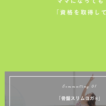
ママになっても
「資格を取得し
Commuting 01
「骨盤スリムヨガ®」