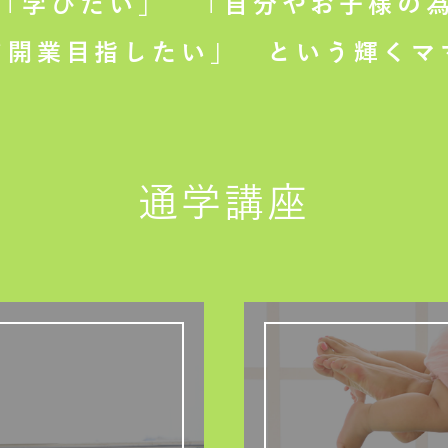
「学びたい」
「自分やお子様の為
て開業目指したい」
という輝くマ
通学講座