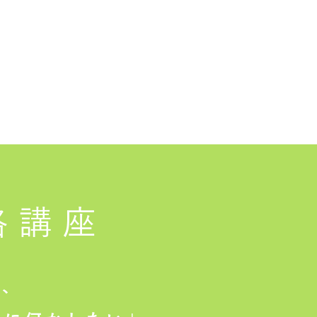
格講座
は、