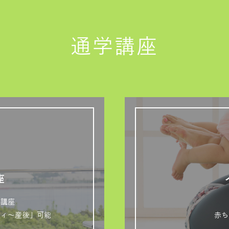
通学講座
座
格講座
ティ～産後」可能
赤ち