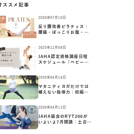
オススメ記事
2026年07月10日
反り腰改善ピラティス｜
腰痛・ぽっこりお腹・姿
勢崩…
2025年12月08日
JAHA認定資格講座日程
スケジュール「ベビーヨ
ガ:キッ…
2026年04月16日
マタニティヨガだけでは
補えない指導力｜妊娠期
の体…
2026年04月13日
JAHA協会のRYT200が
いよいよ7月開講｜土台か
ら応用ま…