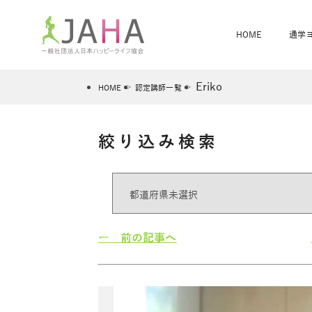
HOME
通学
Eriko
HOME
認定講師一覧
絞り込み検索
骨盤スリムヨガ
ベビママヨガ
全米ヨガRYT200
®
ヨガレッスンカレンダー
骨盤スリムヨガ®通信
JAHA資格講座一覧
JAHAについて
JAHAヨガスタ
オンラインヨガ
ベビママヨガW
卒業生の声
← 前の記事へ