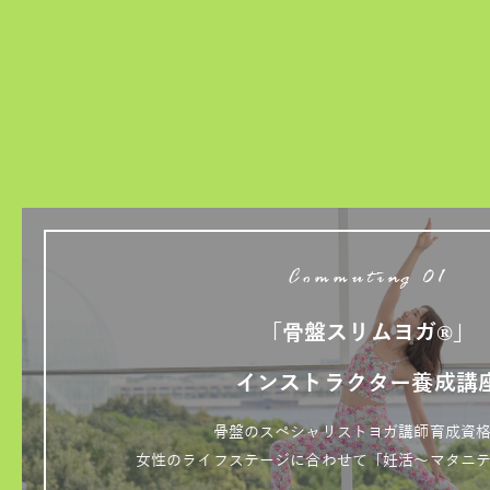
Commuting 01
「骨盤スリムヨガ®」
インストラクター養成講
骨盤のスペシャリストヨガ講師育成資
女性のライフステージに合わせて「妊活～マタニ