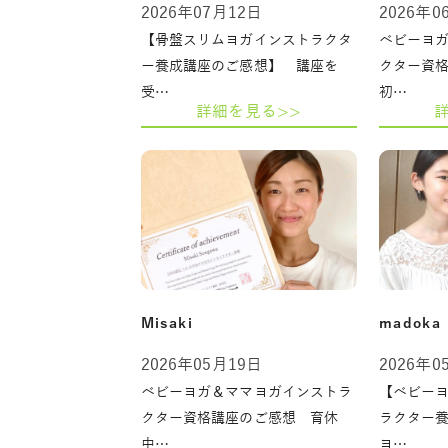
2026年07月12日
2026年0
【骨盤スリムヨガインストラクタ
ベビーヨ
ー養成講座のご感想】 講座を
クター資
受…
初…
詳細を見る>>
Misaki
madoka
2026年05月19日
2026年0
ベビーヨガ＆ママヨガインストラ
【ベビー
クター資格講座のご感想 育休
ラクター
中…
ヨ…