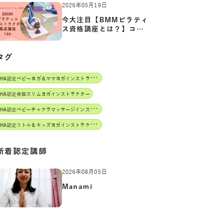
2026年05月19日
今大注目【BMMピラティ
ス資格講座とは？】コア
からカ…
タグ
J
AHA認定ベビーヨガ＆ママヨガインストラクター
AHA認定骨盤スリムヨガインストラクター
J
AHA認定ベビーチャクラマッサージインストラクター
J
AHA認定リトル＆キッズヨガインストラクター
新着認定講師
2026年08月05日
Manami