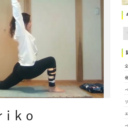
講
全
riko