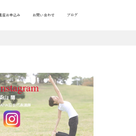
講座お申込み
お問い合わせ
ブログ
フローヨガ1DAY講座
toysrus無料体験会
JAHA資格講座一覧
学
ベビママピラティス1DAY講座
babypark無料体験会
ヨガ資格講座価格の一覧表
ガ通学
ヨガ資格講座価格の一覧表
アクサ生命無料体験会
卒業生の声
通学
JAHAnavi Lesson
オンライン講座
通学
学
サージ
学
キッズヨガ通信