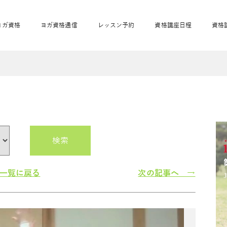
ヨガ資格
ヨガ資格通信
レッスン予約
資格講座日程
資格
開業サポート
全米ヨガRYT200
妊活ヨガ
JAHAnavi
骨盤スリムヨガ®通
マタニティヨガ
トップメインに戻る
ベビーヨガ＆ママヨ
産後ヨガ
リトル＆キッズヨガ
ベビママヨガ
キッズヨガ
エモーションヨガ®
キッズヨガ
美ママピラティ
エモーションヨ
ベビーマッサー
ス
ガ®
ジ
ベビーマッサージ通
ベビーチャクラマッ
美ママピラティス通
検索
ジオ概要
詳細
通信
ベビー「ピラティス＆ヨガ」W通信
出張ヨガ・オフィスヨガ
養成講座お申込み
直営校ブログ
リトル＆
一覧に戻る
次の記事へ →