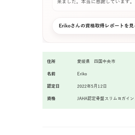
来ました。本当に感謝しています。
Erikoさんの資格取得レポートを見
住所
愛媛県 四国中央市
名前
Eriko
認定日
2022年5月12日
資格
JAHA認定骨盤スリムヨガイ