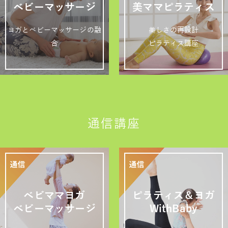
ベビーマッサージ
美ママピラティス
ヨガとベビーマッサージの融
美しさの再設計
合
ピラティス講座
通信講座
ベビママヨガ
ピラティス＆ヨガ
ベビーマッサージ
WithBaby