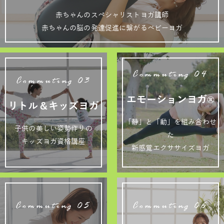
赤ちゃんのスペシャリストヨガ講師
赤ちゃんの脳の発達促進に繋がるベビーヨガ
Commuting 04
Commuting 03
エモーションヨガ®
リトル＆キッズヨガ
「静」と「動」を組み合わせ
子供の美しい姿勢作りの
た
キッズヨガ資格講座
新感覚エクササイズヨガ
Commuting 05
Commuting 06