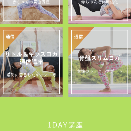
赤ちゃんの育脳促進
赤ちゃんと体幹強化
リトル＆キッズヨガ
骨盤スリムヨガ
通信講座
女性のトータルサポート
姿勢に着目したキッズヨガ
1DAY講座