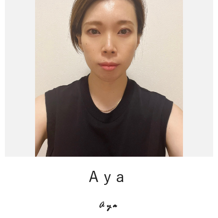
Aya
Aya