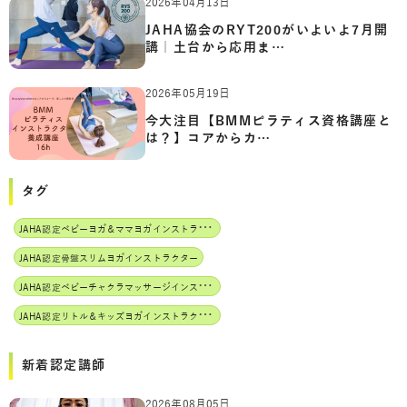
2026年04月13日
JAHA協会のRYT200がいよいよ7月開
講｜土台から応用ま…
2026年05月19日
今大注目【BMMピラティス資格講座と
は？】コアからカ…
タグ
J
AHA認定ベビーヨガ＆ママヨガインストラクター
JAHA認定骨盤スリムヨガインストラクター
J
AHA認定ベビーチャクラマッサージインストラクター
J
AHA認定リトル＆キッズヨガインストラクター
新着認定講師
2026年08月05日