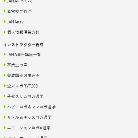
JAHAについて
直営校ブログ
JAHAnavi
個人情報保護方針
インストラクター養成
JAHA資格講座一覧
卒業生の声
養成講座お申込み
全米ヨガRYT200
骨盤スリムヨガ通学
ベビーヨガ＆ママヨガ通学
リトル＆キッズヨガ通学
エモーションヨガ®通学