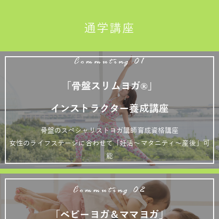
通学講座
Commuting 01
「骨盤スリムヨガ®」
インストラクター養成講座
骨盤のスペシャリストヨガ講師育成資格講座
女性のライフステージに合わせて「妊活～マタニティ～産後」可
能
Commuting 02
「ベビーヨガ＆ママヨガ」