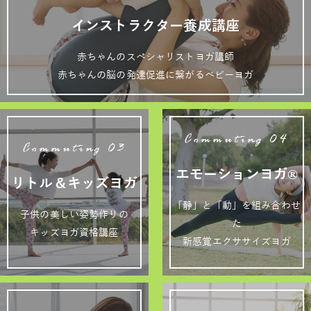
インストラクター養成講座
赤ちゃんのスペシャリストヨガ講師
赤ちゃんの脳の発達促進に繋がるベビーヨガ
Commuting 04
Commuting 03
エモーションヨガ®
リトル＆キッズヨガ
「静」と「動」を組み合わせ
子供の美しい姿勢作りの
た
キッズヨガ資格講座
新感覚エクササイズヨガ