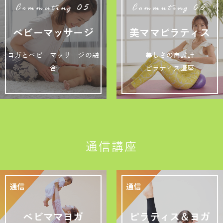
Commuting 05
Commuting 06
ベビーマッサージ
美ママピラティス
ヨガとベビーマッサージの融
美しさの再設計
合
ピラティス講座
通信講座
ベビママヨガ
ピラティス＆ヨガ