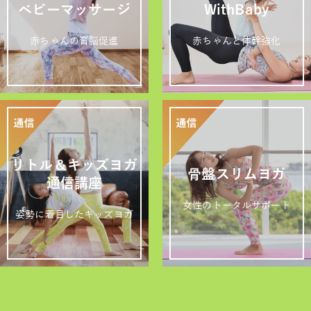
ベビーマッサージ
WithBaby
赤ちゃんの育脳促進
赤ちゃんと体幹強化
リトル＆キッズヨガ
骨盤スリムヨガ
通信講座
女性のトータルサポート
姿勢に着目したキッズヨガ