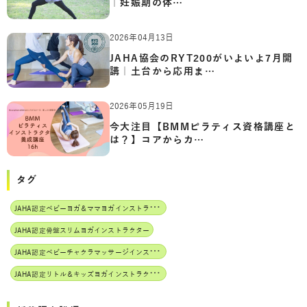
｜妊娠期の体…
2026年04月13日
JAHA協会のRYT200がいよいよ7月開
講｜土台から応用ま…
2026年05月19日
今大注目【BMMピラティス資格講座と
は？】コアからカ…
タグ
J
AHA認定ベビーヨガ＆ママヨガインストラクター
JAHA認定骨盤スリムヨガインストラクター
J
AHA認定ベビーチャクラマッサージインストラクター
J
AHA認定リトル＆キッズヨガインストラクター