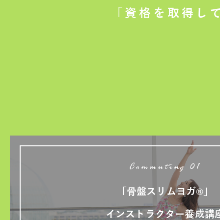
「資格を取得し
Commuting 01
「骨盤スリムヨガ®」
インストラクター養成講