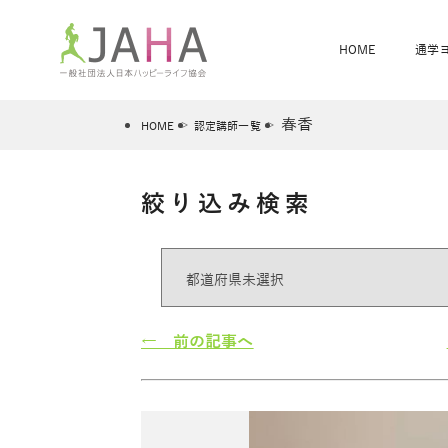
HOME
通学
春香
HOME
認定講師一覧
絞り込み検索
骨盤スリムヨガ
ベビママヨガ
全米ヨガRYT200
®
ヨガレッスンカレンダー
骨盤スリムヨガ®通信
JAHA資格講座一覧
JAHAについて
JAHAヨガスタ
オンラインヨガ
ベビママヨガW
卒業生の声
← 前の記事へ