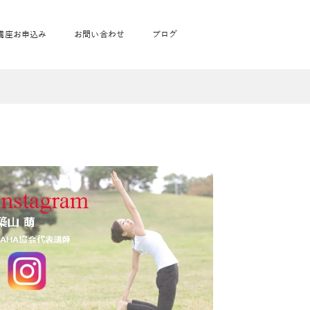
講座お申込み
お問い合わせ
ブログ
フローヨガ1DAY講座
toysrus無料体験会
JAHA資格講座一覧
学
ベビママピラティス1DAY講座
babypark無料体験会
ヨガ資格講座価格の一覧表
ガ通学
ヨガ資格講座価格の一覧表
アクサ生命無料体験会
卒業生の声
通学
JAHAnavi Lesson
オンライン講座
通学
学
サージ
学
キッズヨガ通信