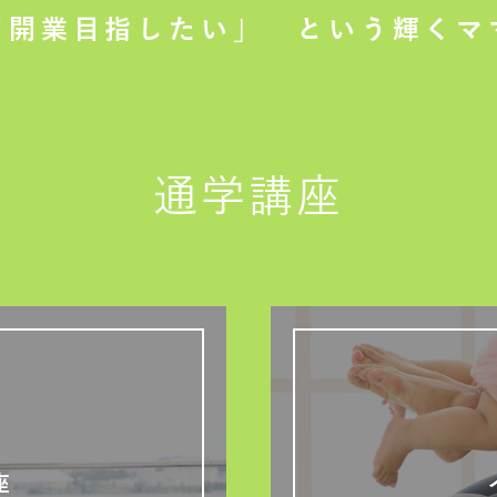
て開業目指したい」
という輝くマ
通学講座
座