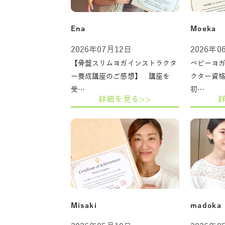
Ena
Moeka
2026年07月12日
2026年0
【骨盤スリムヨガインストラクタ
ベビーヨ
ー養成講座のご感想】 講座を
クター資
受…
初…
詳細を見る>>
Misaki
madoka