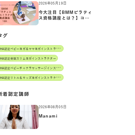
2026年05月19日
今大注目【BMMピラティ
ス資格講座とは？】コア
からカ…
タグ
J
AHA認定ベビーヨガ＆ママヨガインストラクター
AHA認定骨盤スリムヨガインストラクター
J
AHA認定ベビーチャクラマッサージインストラクター
J
AHA認定リトル＆キッズヨガインストラクター
新着認定講師
2026年08月05日
Manami