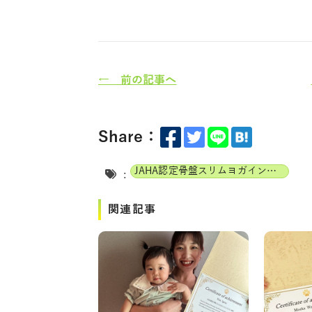
← 前の記事へ
Share：
JAHA認定骨盤スリムヨガインストラクター
:
関連記事