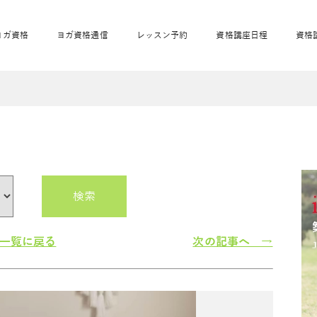
ヨガ資格
ヨガ資格通信
レッスン予約
資格講座日程
資格
開業サポート
全米ヨガRYT200
妊活ヨガ
JAHAnavi
骨盤スリムヨガ®通
マタニティヨガ
トップメインに戻る
ベビーヨガ＆ママヨ
産後ヨガ
リトル＆キッズヨガ
ベビママヨガ
キッズヨガ
エモーションヨガ®
キッズヨガ
美ママピラティ
エモーションヨ
ベビーマッサー
ス
ガ®
ジ
ベビーマッサージ通
ベビーチャクラマッ
美ママピラティス通
検索
ジオ概要
詳細
通信
ベビー「ピラティス＆ヨガ」W通信
出張ヨガ・オフィスヨガ
養成講座お申込み
直営校ブログ
リトル＆
一覧に戻る
次の記事へ →