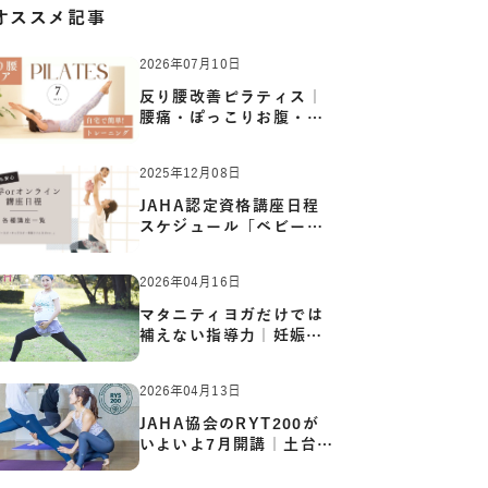
オススメ記事
2026年07月10日
反り腰改善ピラティス｜
腰痛・ぽっこりお腹・姿
勢崩…
2025年12月08日
JAHA認定資格講座日程
スケジュール「ベビーヨ
ガ:キッ…
2026年04月16日
マタニティヨガだけでは
補えない指導力｜妊娠期
の体…
2026年04月13日
JAHA協会のRYT200が
いよいよ7月開講｜土台か
ら応用ま…