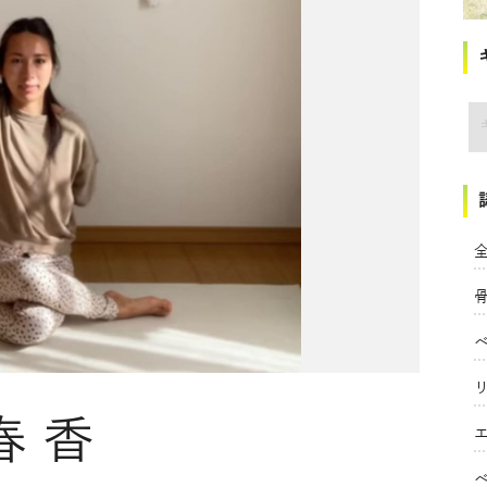
講
全
春香