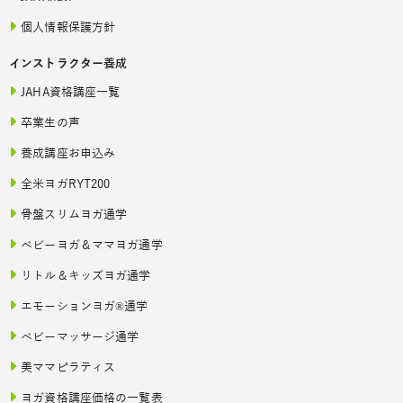
個人情報保護方針
インストラクター養成
JAHA資格講座一覧
卒業生の声
養成講座お申込み
全米ヨガRYT200
骨盤スリムヨガ通学
ベビーヨガ＆ママヨガ通学
リトル＆キッズヨガ通学
エモーションヨガ®通学
ベビーマッサージ通学
美ママピラティス
ヨガ資格講座価格の一覧表