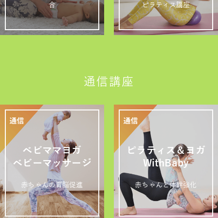
合
ピラティス講座
通信講座
ベビママヨガ
ピラティス＆ヨガ
ベビーマッサージ
WithBaby
赤ちゃんの育脳促進
赤ちゃんと体幹強化