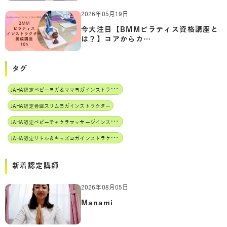
2026年05月19日
今大注目【BMMピラティス資格講座と
は？】コアからカ…
タグ
J
AHA認定ベビーヨガ＆ママヨガインストラクター
JAHA認定骨盤スリムヨガインストラクター
J
AHA認定ベビーチャクラマッサージインストラクター
J
AHA認定リトル＆キッズヨガインストラクター
新着認定講師
2026年08月05日
Manami