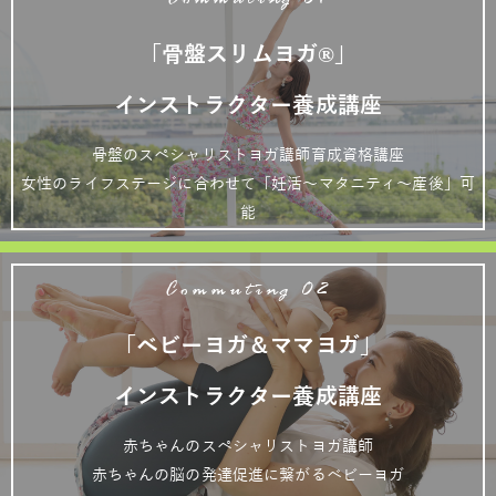
Commuting 01
「骨盤スリムヨガ®」
インストラクター養成講座
骨盤のスペシャリストヨガ講師育成資格講座
女性のライフステージに合わせて「妊活～マタニティ～産後」可
能
Commuting 02
「ベビーヨガ＆ママヨガ」
インストラクター養成講座
赤ちゃんのスペシャリストヨガ講師
赤ちゃんの脳の発達促進に繋がるベビーヨガ