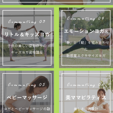
Commuting 04
Commuting 03
エモーションヨガ®
リトル＆キッズヨガ
「静」と「動」を組み合わせ
子供の美しい姿勢作りの
た
キッズヨガ資格講座
新感覚エクササイズヨガ
Commuting 05
Commuting 06
ベビーマッサージ
美ママピラティス
ヨガとベビーマッサージの融
美しさの再設計