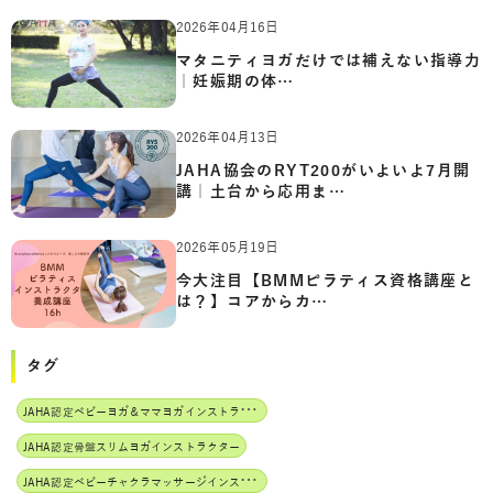
2026年04月16日
マタニティヨガだけでは補えない指導力
｜妊娠期の体…
2026年04月13日
JAHA協会のRYT200がいよいよ7月開
講｜土台から応用ま…
2026年05月19日
今大注目【BMMピラティス資格講座と
は？】コアからカ…
タグ
J
AHA認定ベビーヨガ＆ママヨガインストラクター
JAHA認定骨盤スリムヨガインストラクター
J
AHA認定ベビーチャクラマッサージインストラクター