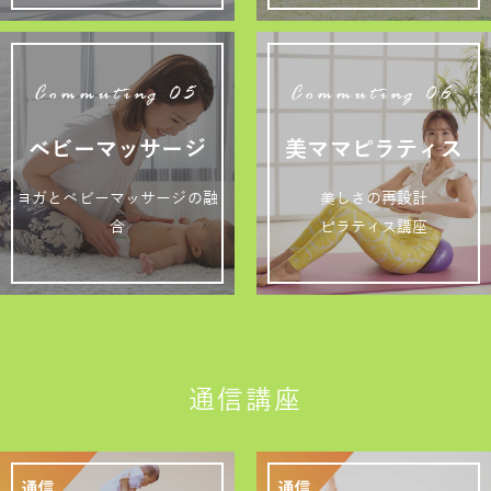
Commuting 05
Commuting 06
ベビーマッサージ
美ママピラティス
ヨガとベビーマッサージの融
美しさの再設計
合
ピラティス講座
通信講座