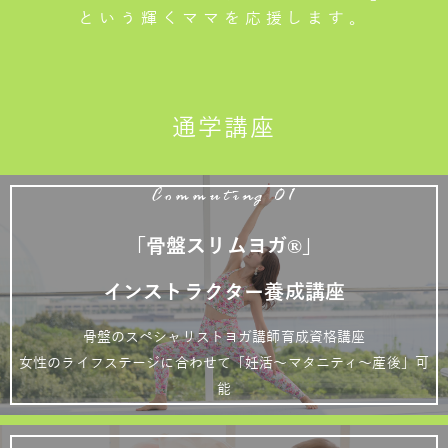
という輝くママを応援します。
通学講座
Commuting 01
「骨盤スリムヨガ®」
インストラクター養成講座
骨盤のスペシャリストヨガ講師育成資格講座
女性のライフステージに合わせて「妊活～マタニティ～産後」可
能