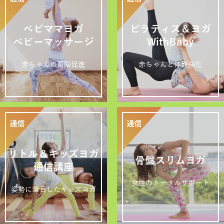
ベビママヨガ
ピラティス＆ヨガ
ベビーマッサージ
WithBaby
赤ちゃんの育脳促進
赤ちゃんと体幹強化
リトル＆キッズヨガ
骨盤スリムヨガ
通信講座
女性のトータルサポート
姿勢に着目したキッズヨガ