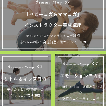
Commuting 02
「ベビーヨガ＆ママヨガ」
インストラクター養成講座
赤ちゃんのスペシャリストヨガ講師
赤ちゃんの脳の発達促進に繋がるベビーヨガ
Commuting 04
Commuting 03
エモーションヨガ®
リトル＆キッズヨガ
「静」と「動」を組み合わせ
子供の美しい姿勢作りの
た
キッズヨガ資格講座
新感覚エクササイズヨガ