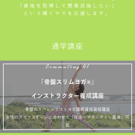
「資格を取得して開業目指したい」
という輝くママを応援します。
通学講座
Commuting 01
「骨盤スリムヨガ®」
インストラクター養成講座
骨盤のスペシャリストヨガ講師育成資格講座
女性のライフステージに合わせて「妊活～マタニティ～産後」可
能