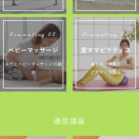
Commuting 05
Commuting 06
ベビーマッサージ
美ママピラティス
ヨガとベビーマッサージの融
美しさの再設計
合
ピラティス講座
通信講座