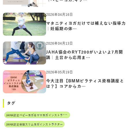
「ベビーヨガ:キッ…
2026年04月16日
マタニティヨガだけでは補えない指導力
｜妊娠期の体…
2026年04月13日
JAHA協会のRYT200がいよいよ7月開
講｜土台から応用ま…
2026年05月19日
今大注目【BMMピラティス資格講座と
は？】コアからカ…
タグ
J
AHA認定ベビーヨガ＆ママヨガインストラクター
JAHA認定骨盤スリムヨガインストラクター