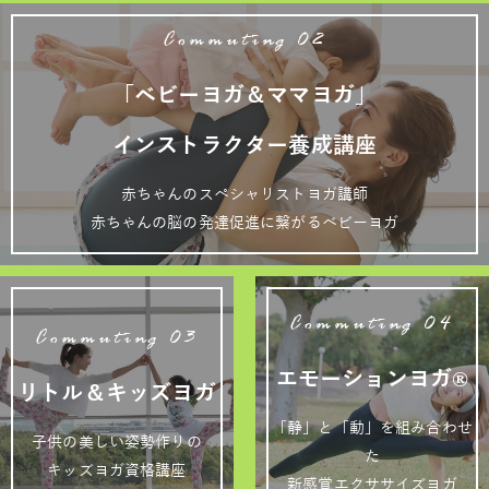
Commuting 02
「ベビーヨガ＆ママヨガ」
インストラクター養成講座
赤ちゃんのスペシャリストヨガ講師
赤ちゃんの脳の発達促進に繋がるベビーヨガ
Commuting 04
Commuting 03
エモーションヨガ®
リトル＆キッズヨガ
「静」と「動」を組み合わせ
子供の美しい姿勢作りの
た
キッズヨガ資格講座
新感覚エクササイズヨガ