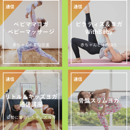
ベビママヨガ
ピラティス＆ヨガ
ベビーマッサージ
WithBaby
赤ちゃんの育脳促進
赤ちゃんと体幹強化
リトル＆キッズヨガ
骨盤スリムヨガ
通信講座
女性のトータルサポート
姿勢に着目したキッズヨガ