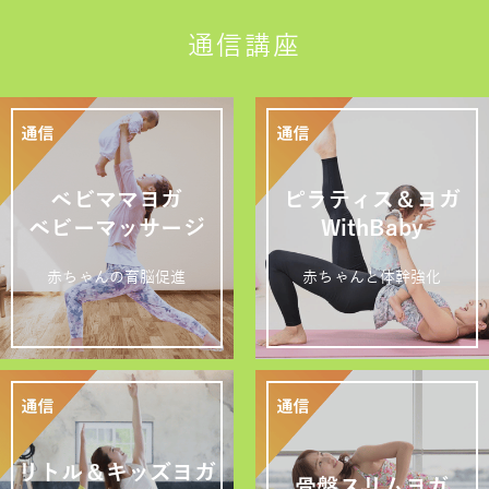
通信講座
ベビママヨガ
ピラティス＆ヨガ
ベビーマッサージ
WithBaby
赤ちゃんの育脳促進
赤ちゃんと体幹強化
リトル＆キッズヨガ
骨盤スリムヨガ