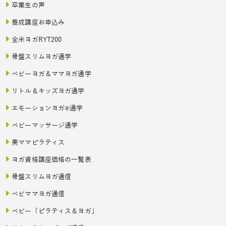
卒業生の声
養成講座お申込み
全米ヨガRYT200
骨盤スリムヨガ通学
ベビーヨガ＆ママヨガ通学
リトル＆キッズヨガ通学
エモーションヨガ®通学
ベビーマッサージ通学
美ママピラティス
ヨガ資格講座価格の一覧表
骨盤スリムヨガ通信
ベビママヨガ通信
ベビー「ピラティス＆ヨガ」