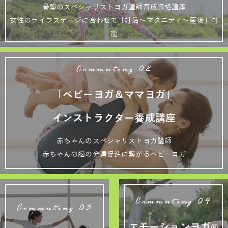
骨盤のスペシャリストヨガ講師育成資格講座
女性のライフステージに合わせて「妊活～マタニティ～産後」可
能
Commuting 02
「ベビーヨガ＆ママヨガ」
インストラクター養成講座
赤ちゃんのスペシャリストヨガ講師
赤ちゃんの脳の発達促進に繋がるベビーヨガ
Commuting 04
Commuting 03
エモーションヨガ®