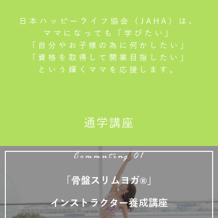
日本ハッピーライフ協会（JAHA）は、
ママになっても「学びたい」
「自分やお子様の為に何かしたい」
「資格を取得して開業目指したい」
という輝くママを応援します。
通学講座
Commuting 01
「骨盤スリムヨガ®」
インストラクター養成講座