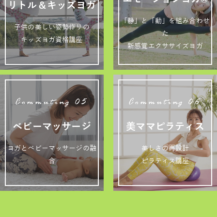
リトル＆キッズヨガ
「静」と「動」を組み合わせ
子供の美しい姿勢作りの
た
キッズヨガ資格講座
新感覚エクササイズヨガ
Commuting 05
Commuting 06
ベビーマッサージ
美ママピラティス
ヨガとベビーマッサージの融
美しさの再設計
合
ピラティス講座