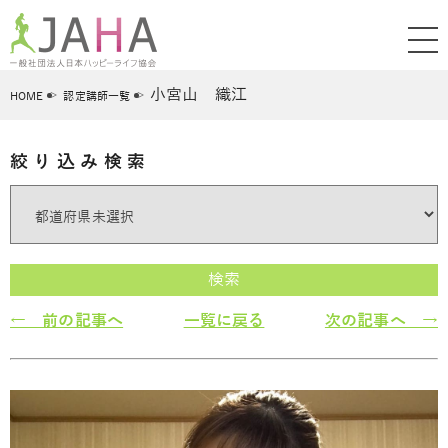
小宮山 織江
HOME
認定講師一覧
絞り込み検索
検索
← 前の記事へ
一覧に戻る
次の記事へ →