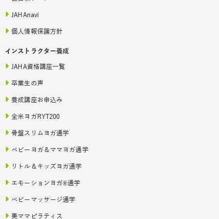
JAHAnavi
個人情報保護方針
インストラクター養成
JAHA資格講座一覧
卒業生の声
養成講座お申込み
全米ヨガRYT200
骨盤スリムヨガ通学
ベビーヨガ＆ママヨガ通学
リトル＆キッズヨガ通学
エモーションヨガ®通学
ベビーマッサージ通学
美ママピラティス