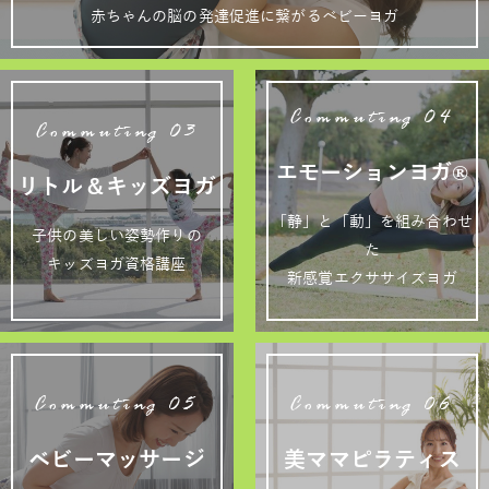
赤ちゃんの脳の発達促進に繋がるベビーヨガ
Commuting 04
Commuting 03
エモーションヨガ®
リトル＆キッズヨガ
「静」と「動」を組み合わせ
子供の美しい姿勢作りの
た
キッズヨガ資格講座
新感覚エクササイズヨガ
Commuting 05
Commuting 06
ベビーマッサージ
美ママピラティス