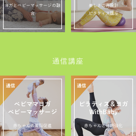
ヨガとベビーマッサージの融
美しさの再設計
合
ピラティス講座
通信講座
ベビママヨガ
ピラティス＆ヨガ
ベビーマッサージ
WithBaby
赤ちゃんの育脳促進
赤ちゃんと体幹強化