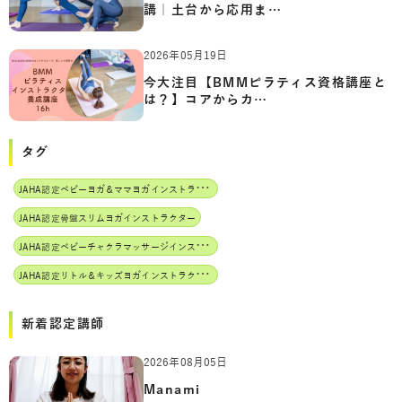
講｜土台から応用ま…
2026年05月19日
今大注目【BMMピラティス資格講座と
は？】コアからカ…
タグ
J
AHA認定ベビーヨガ＆ママヨガインストラクター
JAHA認定骨盤スリムヨガインストラクター
J
AHA認定ベビーチャクラマッサージインストラクター
J
AHA認定リトル＆キッズヨガインストラクター
新着認定講師
2026年08月05日
Manami