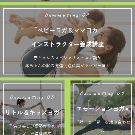
Commuting 02
「ベビーヨガ＆ママヨガ」
インストラクター養成講座
赤ちゃんのスペシャリストヨガ講師
赤ちゃんの脳の発達促進に繋がるベビーヨガ
Commuting 04
Commuting 03
エモーションヨガ®
リトル＆キッズヨガ
「静」と「動」を組み合わせ
子供の美しい姿勢作りの
た
キッズヨガ資格講座