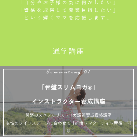
「自分やお子様の為に何かしたい」
「資格を取得して開業目指したい」
という輝くママを応援します。
通学講座
Commuting 01
「骨盤スリムヨガ®」
インストラクター養成講座
骨盤のスペシャリストヨガ講師育成資格講座
女性のライフステージに合わせて「妊活～マタニティ～産後」可
能