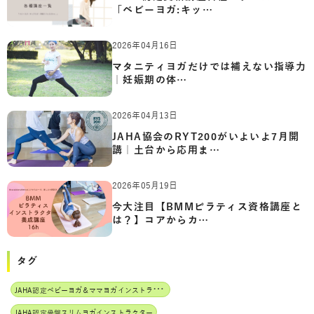
「ベビーヨガ:キッ…
2026年04月16日
マタニティヨガだけでは補えない指導力
｜妊娠期の体…
2026年04月13日
JAHA協会のRYT200がいよいよ7月開
講｜土台から応用ま…
2026年05月19日
今大注目【BMMピラティス資格講座と
は？】コアからカ…
タグ
J
AHA認定ベビーヨガ＆ママヨガインストラクター
JAHA認定骨盤スリムヨガインストラクター