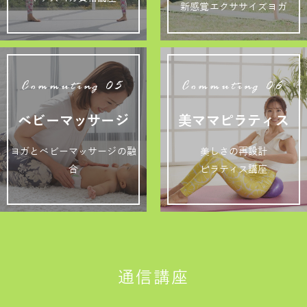
新感覚エクササイズヨガ
Commuting 05
Commuting 06
ベビーマッサージ
美ママピラティス
ヨガとベビーマッサージの融
美しさの再設計
合
ピラティス講座
通信講座