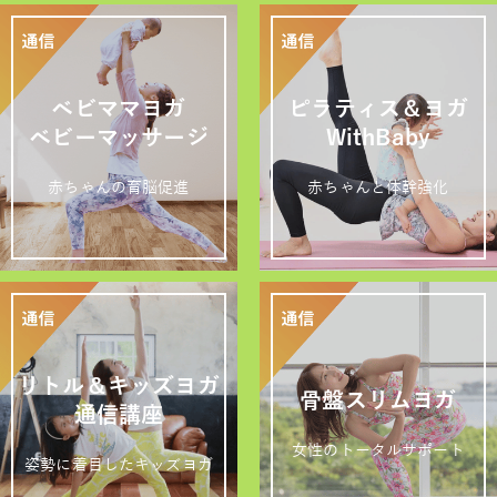
ベビママヨガ
ピラティス＆ヨガ
ベビーマッサージ
WithBaby
赤ちゃんの育脳促進
赤ちゃんと体幹強化
リトル＆キッズヨガ
骨盤スリムヨガ
通信講座
女性のトータルサポート
姿勢に着目したキッズヨガ