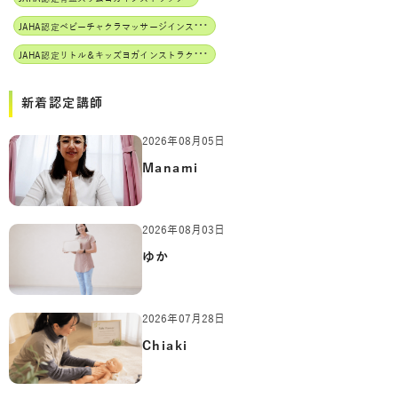
J
AHA認定ベビーチャクラマッサージインストラクター
J
AHA認定リトル＆キッズヨガインストラクター
新着認定講師
2026年08月05日
Manami
2026年08月03日
ゆか
2026年07月28日
Chiaki