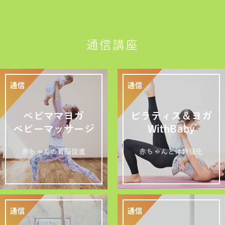
通信講座
ベビママヨガ
ピラティス＆ヨガ
ベビーマッサージ
WithBaby
赤ちゃんの育脳促進
赤ちゃんと体幹強化