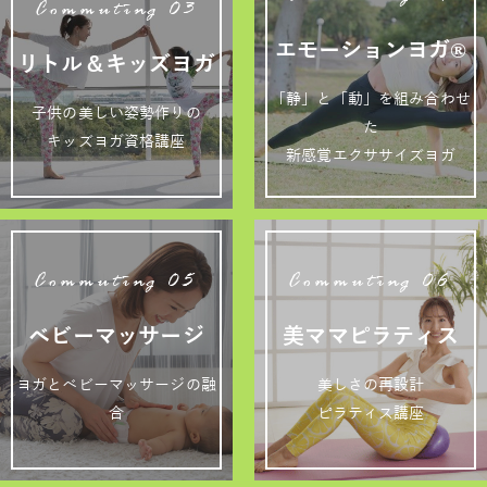
Commuting 03
エモーションヨガ®
リトル＆キッズヨガ
「静」と「動」を組み合わせ
子供の美しい姿勢作りの
た
キッズヨガ資格講座
新感覚エクササイズヨガ
Commuting 05
Commuting 06
ベビーマッサージ
美ママピラティス
ヨガとベビーマッサージの融
美しさの再設計
合
ピラティス講座