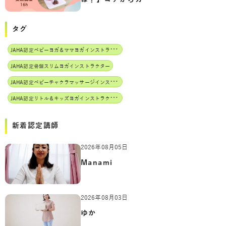
タグ
J
AHA認定ベビーヨガ＆ママヨガインストラクター
JAHA認定骨盤スリムヨガインストラクター
J
AHA認定ベビーチャクラマッサージインストラクター
J
AHA認定リトル＆キッズヨガインストラクター
新着認定講師
2026年08月05日
Manami
2026年08月03日
ゆか