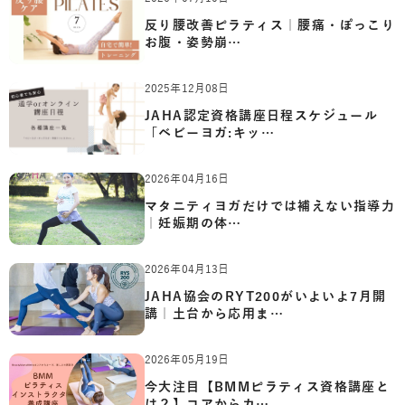
反り腰改善ピラティス｜腰痛・ぽっこり
お腹・姿勢崩…
2025年12月08日
JAHA認定資格講座日程スケジュール
「ベビーヨガ:キッ…
2026年04月16日
マタニティヨガだけでは補えない指導力
｜妊娠期の体…
2026年04月13日
JAHA協会のRYT200がいよいよ7月開
講｜土台から応用ま…
2026年05月19日
今大注目【BMMピラティス資格講座と
は？】コアからカ…