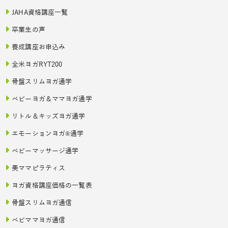
JAHA資格講座一覧
卒業生の声
養成講座お申込み
全米ヨガRYT200
骨盤スリムヨガ通学
ベビーヨガ＆ママヨガ通学
リトル＆キッズヨガ通学
エモーションヨガ®通学
ベビーマッサージ通学
美ママピラティス
ヨガ資格講座価格の一覧表
骨盤スリムヨガ通信
ベビママヨガ通信