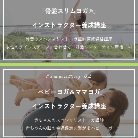
「骨盤スリムヨガ®」
インストラクター養成講座
骨盤のスペシャリストヨガ講師育成資格講座
女性のライフステージに合わせて「妊活～マタニティ～産後」可
能
Commuting 02
「ベビーヨガ＆ママヨガ」
インストラクター養成講座
赤ちゃんのスペシャリストヨガ講師
赤ちゃんの脳の発達促進に繋がるベビーヨガ