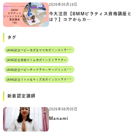
2026年05月19日
今大注目【BMMピラティス資格講座と
は？】コアからカ…
タグ
J
AHA認定ベビーヨガ＆ママヨガインストラクター
JAHA認定骨盤スリムヨガインストラクター
J
AHA認定ベビーチャクラマッサージインストラクター
J
AHA認定リトル＆キッズヨガインストラクター
新着認定講師
2026年08月05日
Manami