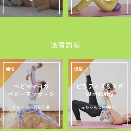
通信講座
ベビママヨガ
ピラティス＆ヨガ
ベビーマッサージ
WithBaby
赤ちゃんの育脳促進
赤ちゃんと体幹強化