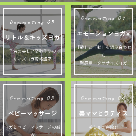
Commuting 04
Commuting 03
エモーションヨガ®
リトル＆キッズヨガ
「静」と「動」を組み合わせ
子供の美しい姿勢作りの
た
キッズヨガ資格講座
新感覚エクササイズヨガ
Commuting 05
Commuting 06
ベビーマッサージ
美ママピラティス
ヨガとベビーマッサージの融
美しさの再設計
合
ピラティス講座