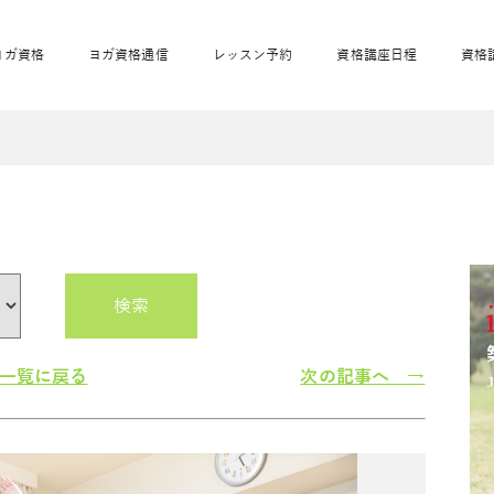
ヨガ資格
ヨガ資格通信
レッスン予約
資格講座日程
資格
開業サポート
全米ヨガRYT200
妊活ヨガ
JAHAnavi
骨盤スリムヨガ®通
マタニティヨガ
トップメインに戻る
ベビーヨガ＆ママヨ
産後ヨガ
リトル＆キッズヨガ
ベビママヨガ
キッズヨガ
エモーションヨガ®
キッズヨガ
美ママピラティ
エモーションヨ
ベビーマッサー
ス
ガ®
ジ
ベビーマッサージ通
ベビーチャクラマッ
美ママピラティス通
検索
ジオ概要
詳細
通信
ベビー「ピラティス＆ヨガ」W通信
出張ヨガ・オフィスヨガ
養成講座お申込み
直営校ブログ
リトル＆
一覧に戻る
次の記事へ →