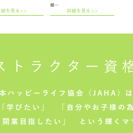
細…
詳細を見る>>
詳細を見る>>
ストラクター
資
本ハッピーライフ協会（JAHA）
「学びたい」
「自分やお子様の為
て開業目指したい」
という輝くマ