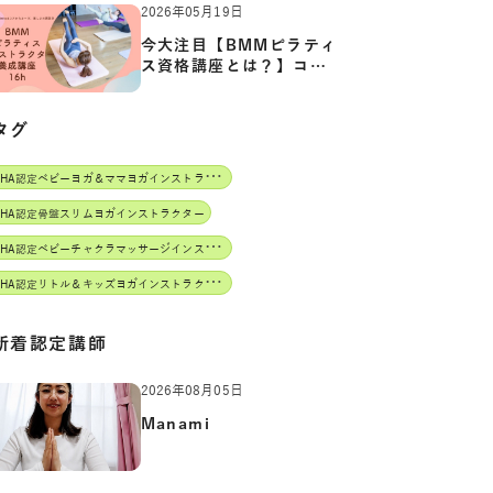
2026年05月19日
今大注目【BMMピラティ
ス資格講座とは？】コア
からカ…
タグ
J
AHA認定ベビーヨガ＆ママヨガインストラクター
AHA認定骨盤スリムヨガインストラクター
J
AHA認定ベビーチャクラマッサージインストラクター
J
AHA認定リトル＆キッズヨガインストラクター
新着認定講師
2026年08月05日
Manami