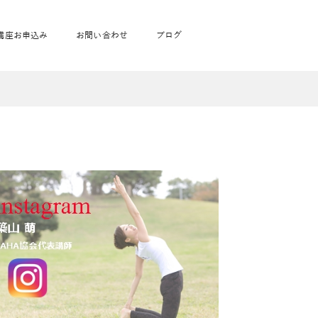
講座お申込み
お問い合わせ
ブログ
フローヨガ1DAY講座
toysrus無料体験会
JAHA資格講座一覧
学
ベビママピラティス1DAY講座
babypark無料体験会
ヨガ資格講座価格の一覧表
ガ通学
ヨガ資格講座価格の一覧表
アクサ生命無料体験会
卒業生の声
通学
JAHAnavi Lesson
オンライン講座
通学
学
サージ
学
キッズヨガ通信