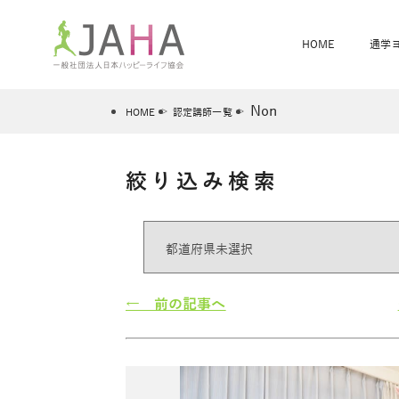
HOME
通学
Non
HOME
認定講師一覧
絞り込み検索
骨盤スリムヨガ
ベビママヨガ
全米ヨガRYT200
®
ヨガレッスンカレンダー
骨盤スリムヨガ®通信
JAHA資格講座一覧
JAHAについて
JAHAヨガスタ
オンラインヨガ
ベビママヨガW
卒業生の声
← 前の記事へ