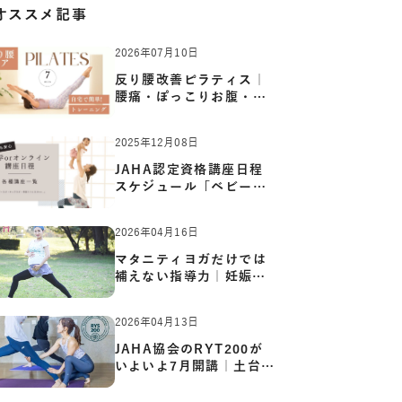
オススメ記事
2026年07月10日
反り腰改善ピラティス｜
腰痛・ぽっこりお腹・姿
勢崩…
2025年12月08日
JAHA認定資格講座日程
スケジュール「ベビーヨ
ガ:キッ…
2026年04月16日
マタニティヨガだけでは
補えない指導力｜妊娠期
の体…
2026年04月13日
JAHA協会のRYT200が
いよいよ7月開講｜土台か
ら応用ま…