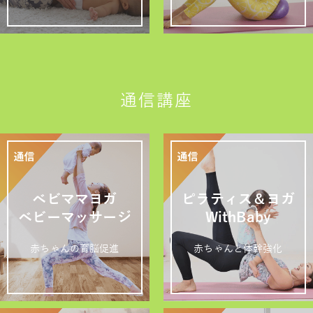
通信講座
ベビママヨガ
ピラティス＆ヨガ
ベビーマッサージ
WithBaby
赤ちゃんの育脳促進
赤ちゃんと体幹強化