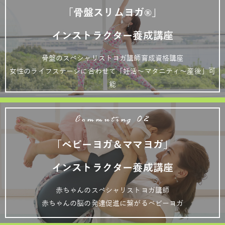
「骨盤スリムヨガ®」
インストラクター養成講座
骨盤のスペシャリストヨガ講師育成資格講座
女性のライフステージに合わせて「妊活～マタニティ～産後」可
能
Commuting 02
「ベビーヨガ＆ママヨガ」
インストラクター養成講座
赤ちゃんのスペシャリストヨガ講師
赤ちゃんの脳の発達促進に繋がるベビーヨガ