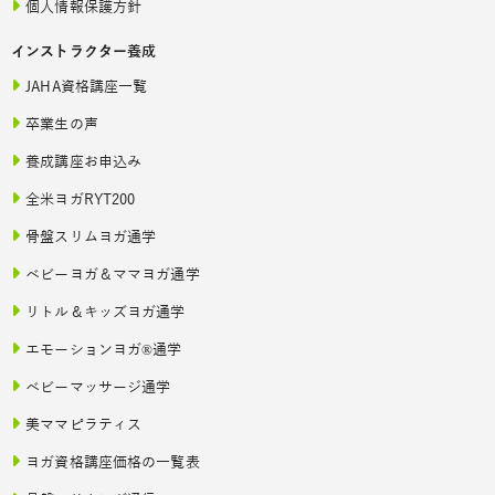
個人情報保護方針
インストラクター養成
JAHA資格講座一覧
卒業生の声
養成講座お申込み
全米ヨガRYT200
骨盤スリムヨガ通学
ベビーヨガ＆ママヨガ通学
リトル＆キッズヨガ通学
エモーションヨガ®通学
ベビーマッサージ通学
美ママピラティス
ヨガ資格講座価格の一覧表