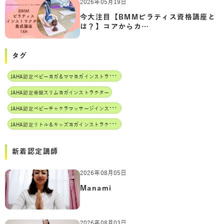
2026年05月19日
今大注目【BMMピラティス資格講座と
は？】コアからカ…
タグ
J
AHA認定ベビーヨガ＆ママヨガインストラクター
JAHA認定骨盤スリムヨガインストラクター
J
AHA認定ベビーチャクラマッサージインストラクター
J
AHA認定リトル＆キッズヨガインストラクター
新着認定講師
2026年08月05日
Manami
2026年08月03日