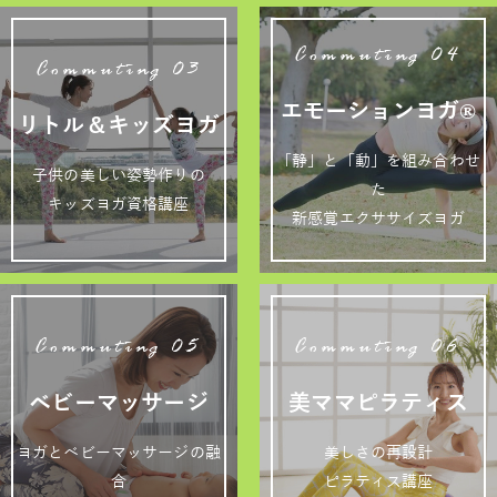
Commuting 04
Commuting 03
エモーションヨガ®
リトル＆キッズヨガ
「静」と「動」を組み合わせ
子供の美しい姿勢作りの
た
キッズヨガ資格講座
新感覚エクササイズヨガ
Commuting 05
Commuting 06
ベビーマッサージ
美ママピラティス
ヨガとベビーマッサージの融
美しさの再設計
合
ピラティス講座