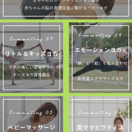
赤ちゃんのスペシャリストヨガ講師
赤ちゃんの脳の発達促進に繋がるベビーヨガ
Commuting 04
Commuting 03
エモーションヨガ®
リトル＆キッズヨガ
「静」と「動」を組み合わせ
子供の美しい姿勢作りの
た
キッズヨガ資格講座
新感覚エクササイズヨガ
Commuting 05
Commuting 06
ベビーマッサージ
美ママピラティス