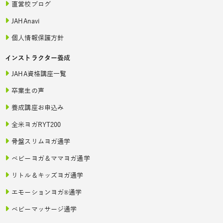
直営校ブログ
JAHAnavi
個人情報保護方針
インストラクター養成
JAHA資格講座一覧
卒業生の声
養成講座お申込み
全米ヨガRYT200
骨盤スリムヨガ通学
ベビーヨガ＆ママヨガ通学
リトル＆キッズヨガ通学
エモーションヨガ®通学
ベビーマッサージ通学