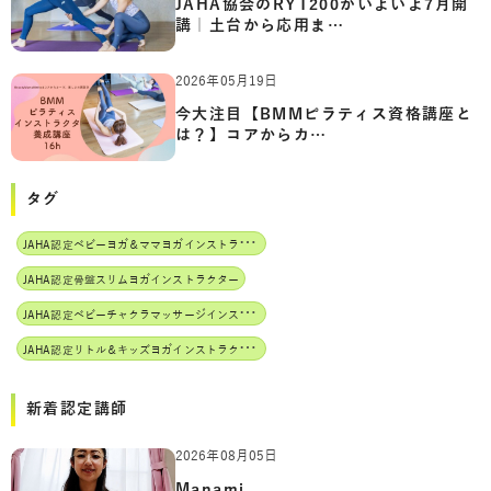
JAHA協会のRYT200がいよいよ7月開
講｜土台から応用ま…
2026年05月19日
今大注目【BMMピラティス資格講座と
は？】コアからカ…
タグ
J
AHA認定ベビーヨガ＆ママヨガインストラクター
JAHA認定骨盤スリムヨガインストラクター
J
AHA認定ベビーチャクラマッサージインストラクター
J
AHA認定リトル＆キッズヨガインストラクター
新着認定講師
2026年08月05日
Manami