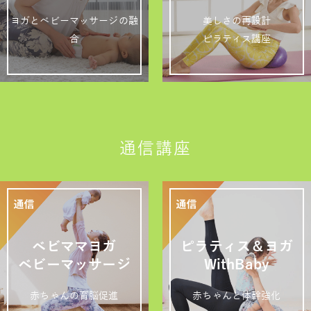
ヨガとベビーマッサージの融
美しさの再設計
合
ピラティス講座
通信講座
ベビママヨガ
ピラティス＆ヨガ
ベビーマッサージ
WithBaby
赤ちゃんの育脳促進
赤ちゃんと体幹強化