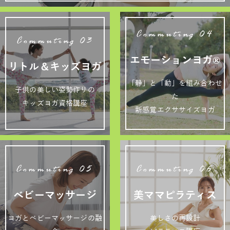
Commuting 04
Commuting 03
エモーションヨガ®
リトル＆キッズヨガ
「静」と「動」を組み合わせ
子供の美しい姿勢作りの
た
キッズヨガ資格講座
新感覚エクササイズヨガ
Commuting 05
Commuting 06
ベビーマッサージ
美ママピラティス
ヨガとベビーマッサージの融
美しさの再設計