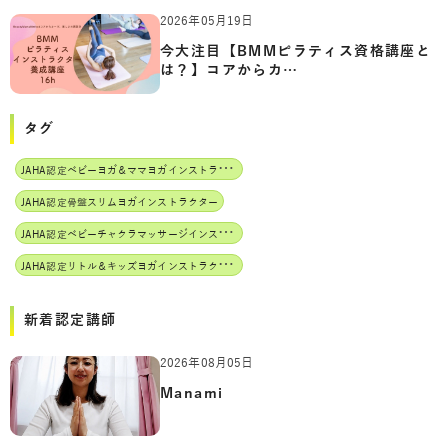
2026年05月19日
今大注目【BMMピラティス資格講座と
は？】コアからカ…
タグ
J
AHA認定ベビーヨガ＆ママヨガインストラクター
JAHA認定骨盤スリムヨガインストラクター
J
AHA認定ベビーチャクラマッサージインストラクター
J
AHA認定リトル＆キッズヨガインストラクター
新着認定講師
2026年08月05日
Manami