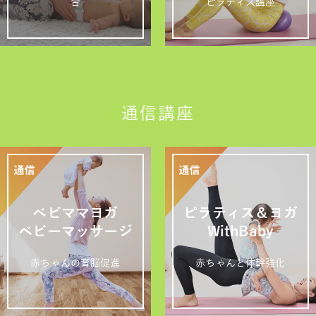
合
ピラティス講座
通信講座
ベビママヨガ
ピラティス＆ヨガ
ベビーマッサージ
WithBaby
赤ちゃんの育脳促進
赤ちゃんと体幹強化