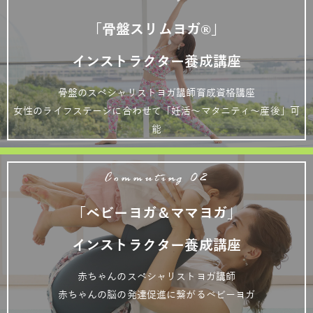
「骨盤スリムヨガ®」
インストラクター養成講座
骨盤のスペシャリストヨガ講師育成資格講座
女性のライフステージに合わせて「妊活～マタニティ～産後」可
能
Commuting 02
「ベビーヨガ＆ママヨガ」
インストラクター養成講座
赤ちゃんのスペシャリストヨガ講師
赤ちゃんの脳の発達促進に繋がるベビーヨガ