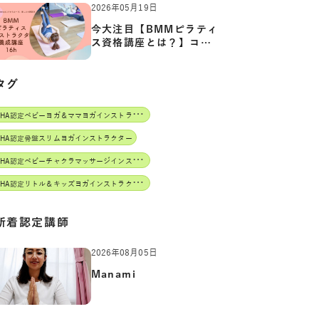
2026年05月19日
今大注目【BMMピラティ
ス資格講座とは？】コア
からカ…
タグ
J
AHA認定ベビーヨガ＆ママヨガインストラクター
AHA認定骨盤スリムヨガインストラクター
J
AHA認定ベビーチャクラマッサージインストラクター
J
AHA認定リトル＆キッズヨガインストラクター
新着認定講師
2026年08月05日
Manami