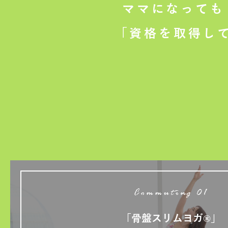
ママになっても
「資格を取得し
Commuting 01
「骨盤スリムヨガ®」