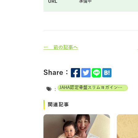
URL
準備中
← 前の記事へ
Share：
JAHA認定骨盤スリムヨガインストラクター
:
関連記事