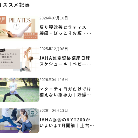
オススメ記事
2026年07月10日
反り腰改善ピラティス｜
腰痛・ぽっこりお腹・姿
勢崩…
2025年12月08日
JAHA認定資格講座日程
スケジュール「ベビーヨ
ガ:キッ…
2026年04月16日
マタニティヨガだけでは
補えない指導力｜妊娠期
の体…
2026年04月13日
JAHA協会のRYT200が
いよいよ7月開講｜土台か
ら応用ま…