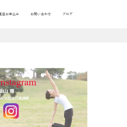
講座お申込み
お問い合わせ
ブログ
フローヨガ1DAY講座
toysrus無料体験会
JAHA資格講座一覧
学
ベビママピラティス1DAY講座
babypark無料体験会
ヨガ資格講座価格の一覧表
ガ通学
ヨガ資格講座価格の一覧表
アクサ生命無料体験会
卒業生の声
通学
JAHAnavi Lesson
オンライン講座
通学
学
サージ
学
キッズヨガ通信