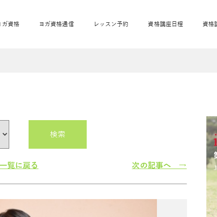
ヨガ資格
ヨガ資格通信
レッスン予約
資格講座日程
資格
開業サポート
全米ヨガRYT200
妊活ヨガ
JAHAnavi
骨盤スリムヨガ®通
マタニティヨガ
トップメインに戻る
ベビーヨガ＆ママヨ
産後ヨガ
リトル＆キッズヨガ
ベビママヨガ
キッズヨガ
エモーションヨガ®
キッズヨガ
美ママピラティ
エモーションヨ
ベビーマッサー
ス
ガ®
ジ
ベビーマッサージ通
ベビーチャクラマッ
美ママピラティス通
検索
ジオ概要
詳細
通信
ベビー「ピラティス＆ヨガ」W通信
出張ヨガ・オフィスヨガ
養成講座お申込み
直営校ブログ
リトル＆
一覧に戻る
次の記事へ →