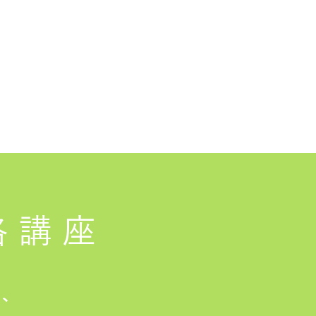
格講座
は、