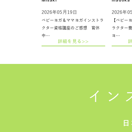
Misaki
madoka
2026年05月19日
2026年0
ベビーヨガ＆ママヨガインストラ
【ベビー
クター資格講座のご感想 育休
ラクター
中…
ヨ…
詳細を見る>>
イン
日