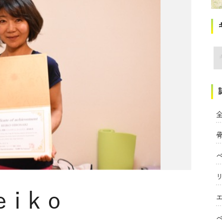
講
全
eiko