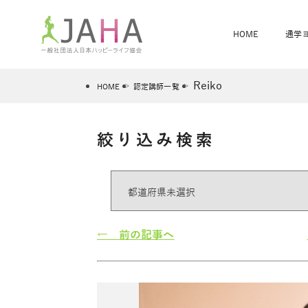
HOME
通学
Reiko
HOME
認定講師一覧
絞り込み検索
骨盤スリムヨガ
ベビママヨガ
全米ヨガRYT200
®
ヨガレッスンカレンダー
骨盤スリムヨガ®通信
JAHA資格講座一覧
JAHAについて
JAHAヨガスタ
オンラインヨガ
ベビママヨガW
卒業生の声
← 前の記事へ