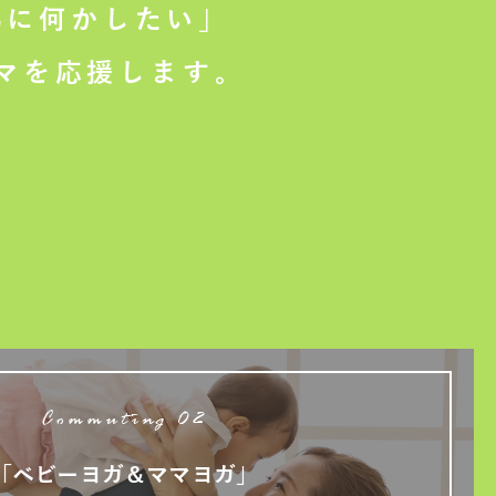
に何かしたい」
マを応援します。
Commuting 02
「ベビーヨガ＆ママヨガ」