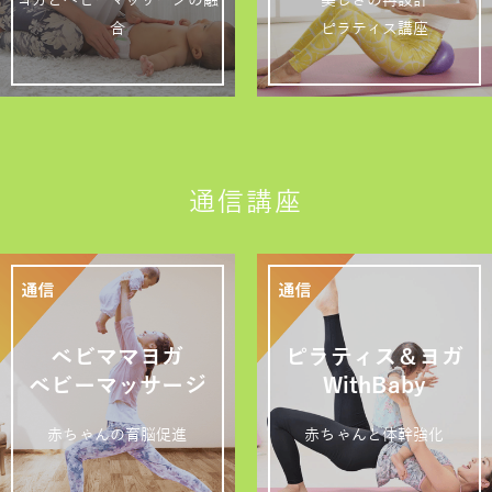
ヨガとベビーマッサージの融
美しさの再設計
合
ピラティス講座
通信講座
ベビママヨガ
ピラティス＆ヨガ
ベビーマッサージ
WithBaby
赤ちゃんの育脳促進
赤ちゃんと体幹強化