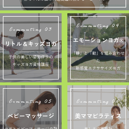
Commuting 04
Commuting 03
エモーションヨガ®
リトル＆キッズヨガ
「静」と「動」を組み合わせ
子供の美しい姿勢作りの
た
キッズヨガ資格講座
新感覚エクササイズヨガ
Commuting 05
Commuting 06
ベビーマッサージ
美ママピラティス