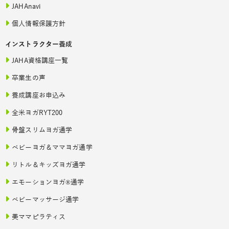
JAHAnavi
個人情報保護方針
インストラクター養成
JAHA資格講座一覧
卒業生の声
養成講座お申込み
全米ヨガRYT200
骨盤スリムヨガ通学
ベビーヨガ＆ママヨガ通学
リトル＆キッズヨガ通学
エモーションヨガ®通学
ベビーマッサージ通学
美ママピラティス