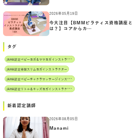
2026年05月19日
今大注目【BMMピラティス資格講座と
は？】コアからカ…
タグ
J
AHA認定ベビーヨガ＆ママヨガインストラクター
JAHA認定骨盤スリムヨガインストラクター
J
AHA認定ベビーチャクラマッサージインストラクター
J
AHA認定リトル＆キッズヨガインストラクター
新着認定講師
2026年08月05日
Manami