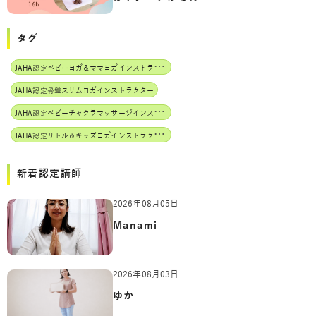
タグ
J
AHA認定ベビーヨガ＆ママヨガインストラクター
JAHA認定骨盤スリムヨガインストラクター
J
AHA認定ベビーチャクラマッサージインストラクター
J
AHA認定リトル＆キッズヨガインストラクター
新着認定講師
2026年08月05日
Manami
2026年08月03日
ゆか