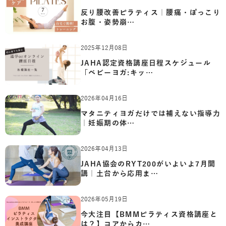
反り腰改善ピラティス｜腰痛・ぽっこり
お腹・姿勢崩…
2025年12月08日
JAHA認定資格講座日程スケジュール
「ベビーヨガ:キッ…
2026年04月16日
マタニティヨガだけでは補えない指導力
｜妊娠期の体…
2026年04月13日
JAHA協会のRYT200がいよいよ7月開
講｜土台から応用ま…
2026年05月19日
今大注目【BMMピラティス資格講座と
は？】コアからカ…