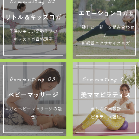
Commuting 03
エモーションヨガ®
リトル＆キッズヨガ
「静」と「動」を組み合わせ
子供の美しい姿勢作りの
た
キッズヨガ資格講座
新感覚エクササイズヨガ
Commuting 05
Commuting 06
ベビーマッサージ
美ママピラティス
ヨガとベビーマッサージの融
美しさの再設計
合
ピラティス講座