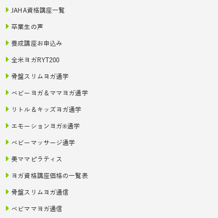
JAHA資格講座一覧
卒業生の声
養成講座お申込み
全米ヨガRYT200
骨盤スリムヨガ通学
ベビーヨガ＆ママヨガ通学
リトル＆キッズヨガ通学
エモーションヨガ®通学
ベビーマッサージ通学
美ママピラティス
ヨガ資格講座価格の一覧表
骨盤スリムヨガ通信
ベビママヨガ通信