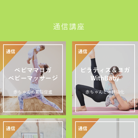
通信講座
ベビママヨガ
ピラティス＆ヨガ
ベビーマッサージ
WithBaby
赤ちゃんの育脳促進
赤ちゃんと体幹強化