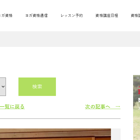
ヨガ資格
ヨガ資格通信
レッスン予約
資格講座日程
資格
開業サポート
全米ヨガRYT200
妊活ヨガ
JAHAnavi
骨盤スリムヨガ®通
マタニティヨガ
トップメインに戻る
ベビーヨガ＆ママヨ
産後ヨガ
リトル＆キッズヨガ
ベビママヨガ
キッズヨガ
エモーションヨガ®
キッズヨガ
美ママピラティ
エモーションヨ
ベビーマッサー
ス
ガ®
ジ
ベビーマッサージ通
ベビーチャクラマッ
美ママピラティス通
検索
ジオ概要
詳細
通信
ベビー「ピラティス＆ヨガ」W通信
出張ヨガ・オフィスヨガ
養成講座お申込み
直営校ブログ
リトル＆
一覧に戻る
次の記事へ →