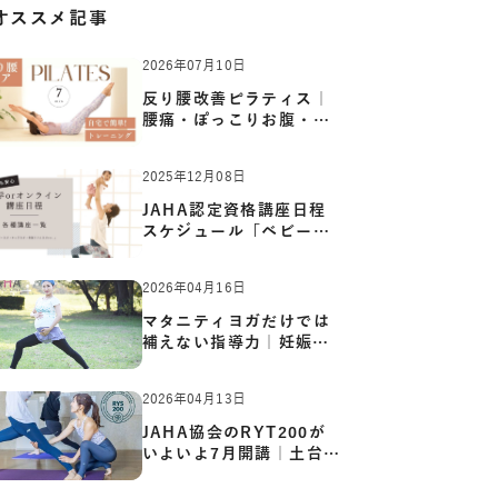
オススメ記事
2026年07月10日
反り腰改善ピラティス｜
腰痛・ぽっこりお腹・姿
勢崩…
2025年12月08日
JAHA認定資格講座日程
スケジュール「ベビーヨ
ガ:キッ…
2026年04月16日
マタニティヨガだけでは
補えない指導力｜妊娠期
の体…
2026年04月13日
JAHA協会のRYT200が
いよいよ7月開講｜土台か
ら応用ま…