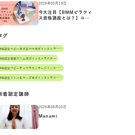
2026年05月19日
今大注目【BMMピラティ
ス資格講座とは？】コア
からカ…
タグ
J
AHA認定ベビーヨガ＆ママヨガインストラクター
AHA認定骨盤スリムヨガインストラクター
J
AHA認定ベビーチャクラマッサージインストラクター
J
AHA認定リトル＆キッズヨガインストラクター
新着認定講師
2026年08月05日
Manami