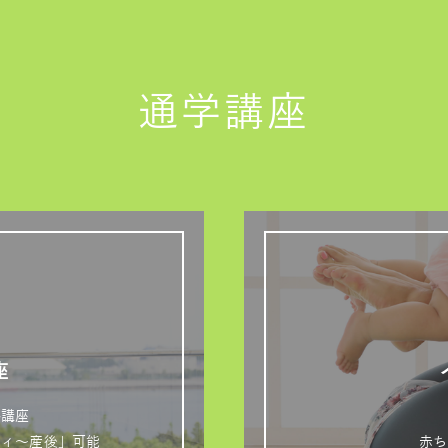
通学講座
座
格講座
ティ～産後」可能
赤ち