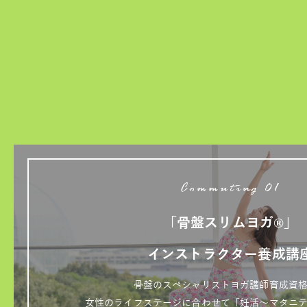
Commuting 01
「骨盤スリムヨガ®」
インストラクター養成講
骨盤のスペシャリストヨガ講師育成資
女性のライフステージに合わせて「妊活～マタニ