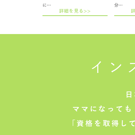
に…
分…
詳細を見る>>
イン
日
ママになっても
「資格を取得し