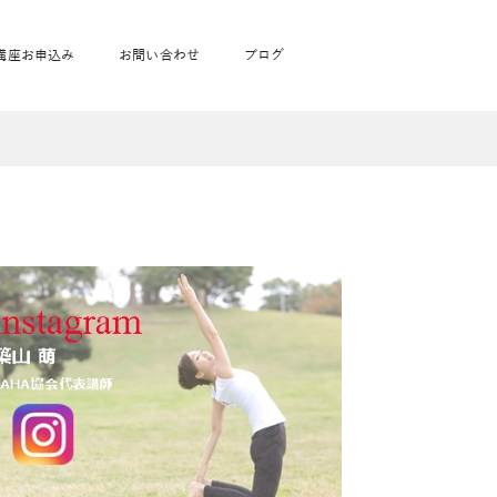
講座お申込み
お問い合わせ
ブログ
フローヨガ1DAY講座
toysrus無料体験会
JAHA資格講座一覧
学
ベビママピラティス1DAY講座
babypark無料体験会
ヨガ資格講座価格の一覧表
ガ通学
ヨガ資格講座価格の一覧表
アクサ生命無料体験会
卒業生の声
通学
JAHAnavi Lesson
オンライン講座
通学
学
サージ
学
キッズヨガ通信