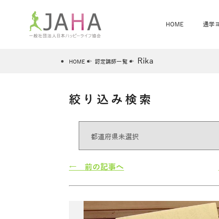
HOME
通学
Rika
HOME
認定講師一覧
絞り込み検索
骨盤スリムヨガ
ベビママヨガ
全米ヨガRYT200
®
ヨガレッスンカレンダー
骨盤スリムヨガ®通信
JAHA資格講座一覧
JAHAについて
JAHAヨガスタ
オンラインヨガ
ベビママヨガW
卒業生の声
← 前の記事へ