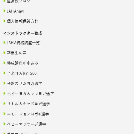
直営校ブログ
JAHAnavi
個人情報保護方針
インストラクター養成
JAHA資格講座一覧
卒業生の声
養成講座お申込み
全米ヨガRYT200
骨盤スリムヨガ通学
ベビーヨガ＆ママヨガ通学
リトル＆キッズヨガ通学
エモーションヨガ®通学
ベビーマッサージ通学