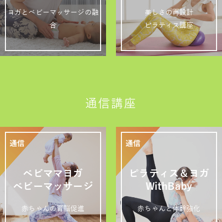
ヨガとベビーマッサージの融
美しさの再設計
合
ピラティス講座
通信講座
ベビママヨガ
ピラティス＆ヨガ
ベビーマッサージ
WithBaby
赤ちゃんの育脳促進
赤ちゃんと体幹強化