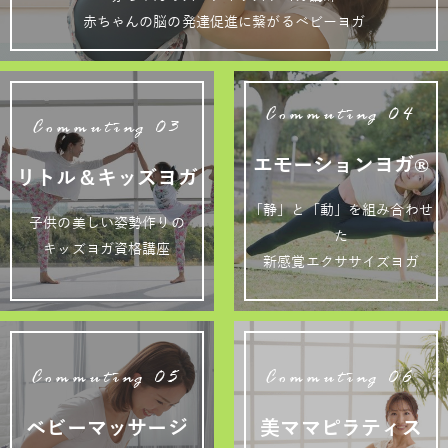
赤ちゃんの脳の発達促進に繋がるベビーヨガ
Commuting 04
Commuting 03
エモーションヨガ®
リトル＆キッズヨガ
「静」と「動」を組み合わせ
子供の美しい姿勢作りの
た
キッズヨガ資格講座
新感覚エクササイズヨガ
Commuting 05
Commuting 06
ベビーマッサージ
美ママピラティス