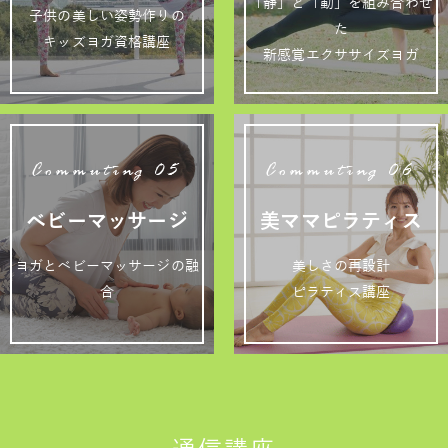
「静」と「動」を組み合わせ
子供の美しい姿勢作りの
た
キッズヨガ資格講座
新感覚エクササイズヨガ
Commuting 05
Commuting 06
ベビーマッサージ
美ママピラティス
ヨガとベビーマッサージの融
美しさの再設計
合
ピラティス講座