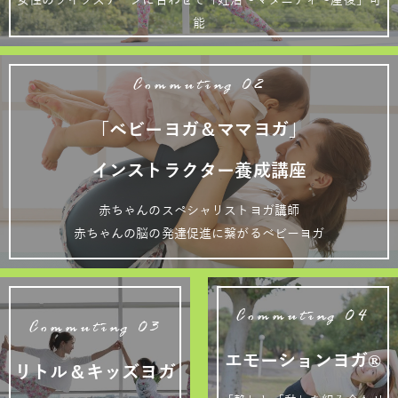
女性のライフステージに合わせて「妊活～マタニティ～産後」可
能
Commuting 02
「ベビーヨガ＆ママヨガ」
インストラクター養成講座
赤ちゃんのスペシャリストヨガ講師
赤ちゃんの脳の発達促進に繋がるベビーヨガ
Commuting 04
Commuting 03
エモーションヨガ®
リトル＆キッズヨガ