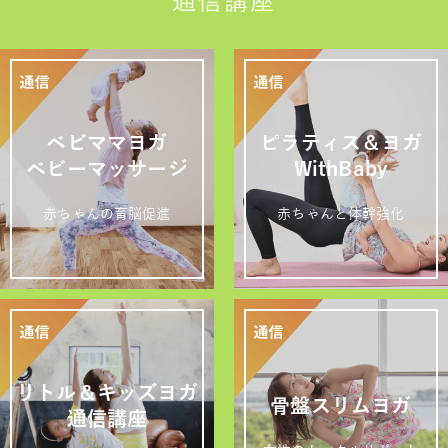
通信講座
ベビママヨガ
ピラティス＆ヨガ
ベビーマッサージ
WithBaby
赤ちゃんの育脳促進
赤ちゃんと体幹強化
リトル＆キッズヨガ
骨盤スリムヨガ
通信講座