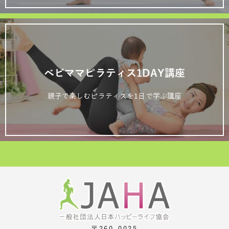
ベビママピラティス1DAY講座
親子で楽しむピラティスを1日で学ぶ講座
〒260-0025