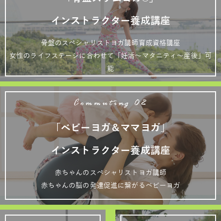
インストラクター養成講座
骨盤のスペシャリストヨガ講師育成資格講座
女性のライフステージに合わせて「妊活～マタニティ～産後」可
能
Commuting 02
「ベビーヨガ＆ママヨガ」
インストラクター養成講座
赤ちゃんのスペシャリストヨガ講師
赤ちゃんの脳の発達促進に繋がるベビーヨガ