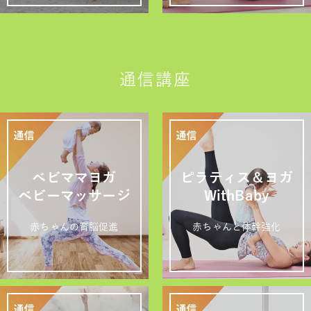
通信講座
ベビママヨガ
ピラティス＆ヨガ
ベビーマッサージ
WithBaby
赤ちゃんの育脳促進
赤ちゃんと体幹強化