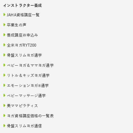
インストラクター養成
JAHA資格講座一覧
卒業生の声
養成講座お申込み
全米ヨガRYT200
骨盤スリムヨガ通学
ベビーヨガ＆ママヨガ通学
リトル＆キッズヨガ通学
エモーションヨガ®通学
ベビーマッサージ通学
美ママピラティス
ヨガ資格講座価格の一覧表
骨盤スリムヨガ通信