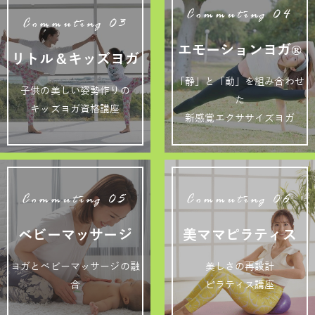
Commuting 04
Commuting 03
エモーションヨガ®
リトル＆キッズヨガ
「静」と「動」を組み合わせ
子供の美しい姿勢作りの
た
キッズヨガ資格講座
新感覚エクササイズヨガ
Commuting 05
Commuting 06
ベビーマッサージ
美ママピラティス
ヨガとベビーマッサージの融
美しさの再設計
合
ピラティス講座